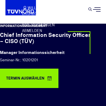
Springe zum Hauptinhalt
WILLKOMMEN
WARENKORB
SEMIN
DASHBOARD
Suche
IHR PROFIL
IHRE BUCHUNGEN
INFORMATIONSMANAGEMENT
ABMELDEN
Chief Information Security Officer
– CISO (TÜV)
Manager Informationssicherheit
Seminar-Nr.: 10201201
TERMIN AUSWÄHLEN