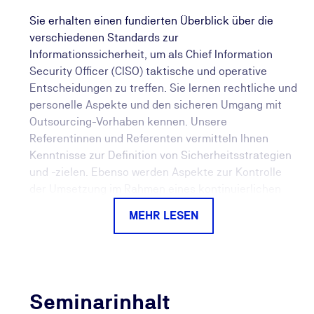
Sie erhalten einen fundierten Überblick über die
verschiedenen Standards zur
Informationssicherheit, um als Chief Information
Security Officer (CISO) taktische und operative
Entscheidungen zu treffen. Sie lernen rechtliche und
personelle Aspekte und den sicheren Umgang mit
Outsourcing-Vorhaben kennen. Unsere
Referentinnen und Referenten vermitteln Ihnen
Kenntnisse zur Definition von Sicherheitsstrategien
und -zielen. Ebenso werden Aspekte zur Kontrolle
der Umsetzung im Rahmen eines kontinuierlichen
Verbesserungsprozesses ausführlich besprochen.
MEHR LESEN
Nach erfolgreichem Abschluss des Seminars
erhalten Sie das begehrte TÜV-Zertifikat.
Nach dem Besuch des Seminars sind Sie in der Lage,
als Chief Information Security Officer (CISO) die
Seminarinhalt
Informationssicherheit in größeren oder