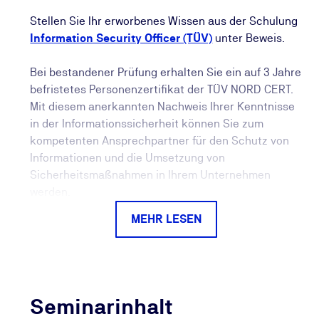
Stellen Sie Ihr erworbenes Wissen aus der Schulung
Information Security Officer (TÜV)
unter Beweis.
Bei bestandener Prüfung erhalten Sie ein auf 3 Jahre
befristetes Personenzertifikat der TÜV NORD CERT.
Mit diesem anerkannten Nachweis Ihrer Kenntnisse
in der Informationssicherheit können Sie zum
kompetenten Ansprechpartner für den Schutz von
Informationen und die Umsetzung von
Sicherheitsmaßnahmen in Ihrem Unternehmen
werden.
MEHR LESEN
Gerade im Bewerbungsprozess oder im Austausch
mit Vorgesetzten schafft das Zertifikat Vertrauen: Es
ist deutlich aussagekräftiger als eine reine
Teilnahmebescheinigung und belegt Ihre
Qualifikation durch eine erfolgreich absolvierte
Seminarinhalt
Prüfung.