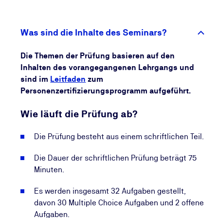
Auch langfristig profitieren Sie: Die TÜV NORD CERT
überwacht die Gültigkeit Ihres Personenzertifikats
und informiert Sie regelmäßig über Möglichkeiten,
Was sind die Inhalte des Seminars?
Ihre Kompetenzen aktuell zu halten. So stellen Sie
sicher, dass Ihr Wissen dauerhaft relevant bleibt und
Die Themen der Prüfung basieren auf den
Sie Ihre beruflichen Chancen kontinuierlich
Inhalten des vorangegangenen Lehrgangs und
ausbauen.
sind im
Leitfaden
zum
Personenzertifizierungsprogramm aufgeführt.
Wie läuft die Prüfung ab?
Die Prüfung besteht aus einem schriftlichen Teil.
Die Dauer der schriftlichen Prüfung beträgt 75
Minuten.
Es werden insgesamt 32 Aufgaben gestellt,
davon 30 Multiple Choice Aufgaben und 2 offene
Aufgaben.