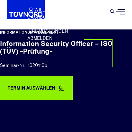
Springe zum Hauptinhalt
WILLKOMMEN
WARENKORB
SEMIN
DASHBOARD
Suche
IHR PROFIL
IHRE BUCHUNGEN
INFORMATIONSMANAGEMENT
ABMELDEN
Information Security Officer – ISO
(TÜV) -Prüfung-
Seminar-Nr.: 10201105
TERMIN AUSWÄHLEN