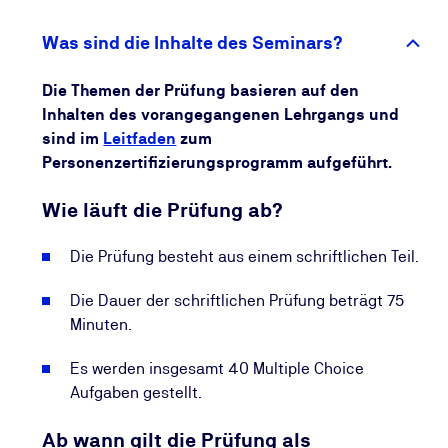
und informiert Sie regelmäßig über Möglichkeiten,
Ihre Kompetenzen aktuell zu halten. So stellen Sie
Was sind die Inhalte des Seminars?
sicher, dass Ihr Wissen dauerhaft relevant bleibt und
Sie Ihre beruflichen Chancen kontinuierlich
Die Themen der Prüfung basieren auf den
ausbauen.
Inhalten des vorangegangenen Lehrgangs und
sind im
Leitfaden
zum
Personenzertifizierungsprogramm aufgeführt.
Wie läuft die Prüfung ab?
Die Prüfung besteht aus einem schriftlichen Teil.
Die Dauer der schriftlichen Prüfung beträgt 75
Minuten.
Es werden insgesamt 40 Multiple Choice
Aufgaben gestellt.
Ab wann gilt die Prüfung als