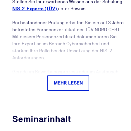
Stellen Sie Ihr erworbenes Wissen aus der Schulung
NIS-2-Experte (TÜV)
unter Beweis.
Bei bestandener Prüfung erhalten Sie ein auf 3 Jahre
befristetes Personenzertifikat der TÜV NORD CERT.
Mit diesem Personenzertifikat dokumentieren Sie
Ihre Expertise im Bereich Cybersicherheit und
stärken Ihre Rolle bei der Umsetzung der NIS-2-
Anforderungen.
Gerade im Bewerbungsprozess oder im Austausch
mit Vorgesetzten schafft das Zertifikat Vertrauen: Es
MEHR LESEN
ist deutlich aussagekräftiger als eine reine
Teilnahmebescheinigung und belegt Ihre
Qualifikation durch eine erfolgreich absolvierte
Prüfung.
Seminarinhalt
Auch langfristig profitieren Sie: Die TÜV NORD CERT
überwacht die Gültigkeit Ihres Personenzertifikats