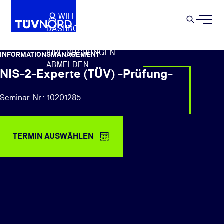
Springe zum Hauptinhalt
WILLKOMMEN
WARENKORB
SEMIN
DASHBOARD
Suche
IHR PROFIL
IHRE BUCHUNGEN
INFORMATIONSMANAGEMENT
ABMELDEN
NIS-2-Experte (TÜV) -Prüfung-
Seminar-Nr.: 10201285
TERMIN AUSWÄHLEN