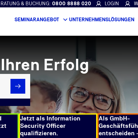
ERATUNG & BUCHUNG:
0800 8888 020
LOGIN
W
SEMINARANGEBOT
UNTERNEHMENSLÖSUNGEN
Ihren Erfolg
Suchen
d
Jetzt als Information
Als GmbH-
tzt
Security Officer
Geschäftsfüh
qualifizieren.
entscheiden –