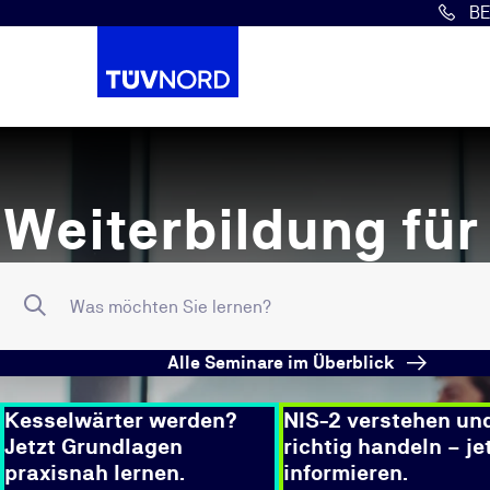
B
Springe zum Hauptinhalt
Weiterbildung für 
header.search.aria_label1
Was möchten Sie lernen?
Suchen
Alle Seminare im Überblick
Kesselwärter werden?
NIS-2 verstehen un
Jetzt Grundlagen
richtig handeln – je
praxisnah lernen.
informieren.