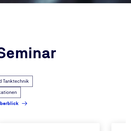
 Seminar
d Tanktechnik
kationen
berblick