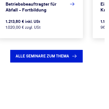
Betriebsbeauftragter für
Eins
Abfall – Fortbildung
Krei
1.213,80 € inkl. USt
1.14
1.020,00 € zzgl. USt
960,
ALLE SEMINARE ZUM THEMA