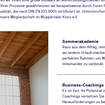
ten wir Ihnen eine große Auswahl an Weiterbildungsthemen so
ät Ihrer Prozesse gewährleisten wir beispielsweise durch Foren 
ität, die nach DIN EN ISO 9001 zertifiziert ist. Unterstrichen
sere Mitgliedschaft im Wuppertaler Kreis e.V.
Sommerakademie
Raus aus dem Alltag, rein
wo andere Urlaub mache
perfekten Rahmen, um Wi
miteinander zu verbinde
Business-Coachings
Es ist Zeit, Ihr Potenzial
Coachings versetzen Sie i
Herausforderungen zu bew