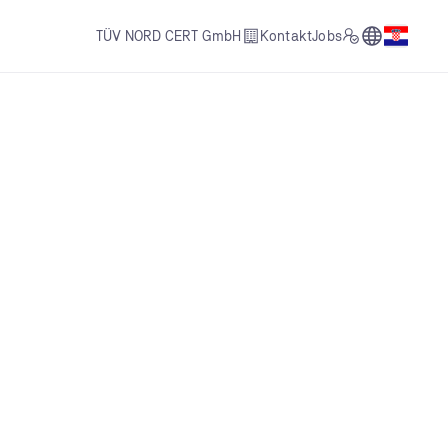
Go to Count
TÜV NORD CERT GmbH
Kontakt
Jobs
Open l