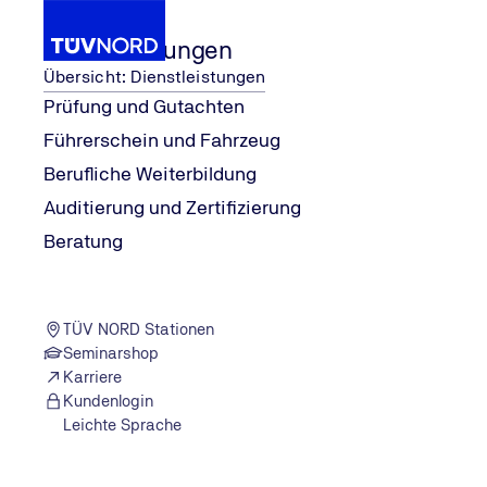
Dienstleistungen
Übersicht: Dienstleistungen
Prüfung und Gutachten
Führerschein und Fahrzeug
d: Wir sind für Sie 
...
Unsere Standorte 
People & Empowerment
Berufliche Weiterbildung
Home
Auditierung und Zertifizierung
Beratung
TÜV NORD Stationen
Seminarshop
Karriere
Kundenlogin
Leichte Sprache