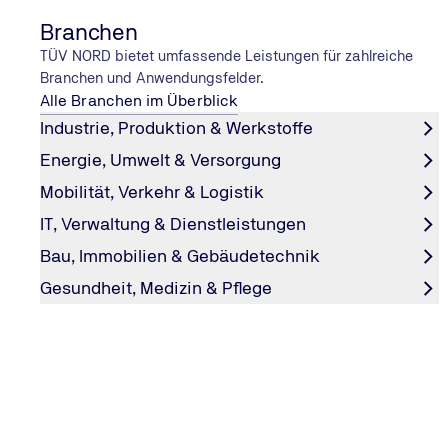
Branchen
TÜV NORD bietet umfassende Leistungen für zahlreiche
WEITERBILDUNG IN DER BAYRISCHE
Branchen und Anwendungsfelder.
Weiterbildung in München
Alle Branchen im Überblick
Industrie, Produktion & Werkstoffe
Ihre Weiterbildung in München verbindet erstklassiges 
Energie, Umwelt & Versorgung
bayerischer Gemütlichkeit. Lernen Sie in moderner Atm
profitieren Sie von praxisnahen Seminaren und entdeck
Mobilität, Verkehr & Logistik
das kulturelle Flair der Landeshauptstadt – alles an ein
IT, Verwaltung & Dienstleistungen
inspirierenden Standort.
Bau, Immobilien & Gebäudetechnik
Gesundheit, Medizin & Pflege
Zu unserem Seminaren in München