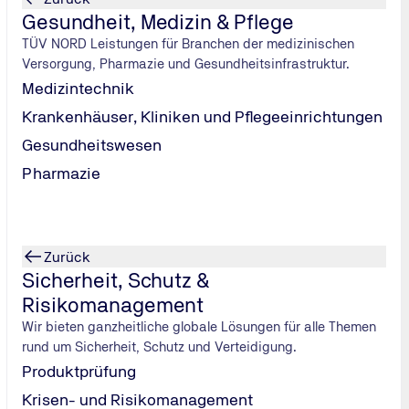
Stadtinformationen
Gesundheit, Medizin & Pflege
Deutsches Museum
TÜV NORD Leistungen für Branchen der medizinischen
Versorgung, Pharmazie und Gesundheitsinfrastruktur.
Hotels in München
Medizintechnik
Motel One München-Deutsches Museum
Krankenhäuser, Kliniken und Pflegeeinrichtungen
Anfahrt mit öffentlichen Verkehrsmitteln
Schloss Nymphenburg
Gesundheitswesen
Anfahrt vom Hauptbahnhof
Pharmazie
Novotel Muenchen City
Parkmöglichkeiten
Parkplatz Mariahilfplatz
Volkssternwarte München
Zurück
Holiday Inn Munich – City Centre, an IHG Hotel
MAHAG Parkgarage
U-Bahn
Sicherheit, Schutz &
zont erweitern
Risikomanagement
Frauenkirche
Wir bieten ganzheitliche globale Lösungen für alle Themen
Gasteig Parkgarage
Innenstadt
. Von Ihrem
Seminar
in München aus erreichen Sie
Living Hotel am Deutschen Museum
rund um Sicherheit, Schutz und Verteidigung.
flug im Englischen Garten oder direkt am Stadtfluss Isar.
Produktprüfung
 Museen und lassen Sie sich von kulinarischen Köstlichkeiten 
Hofbräuhaus
Krisen- und Risikomanagement
auhäusern – München ist die perfekte Stadt für einen Kurztrip