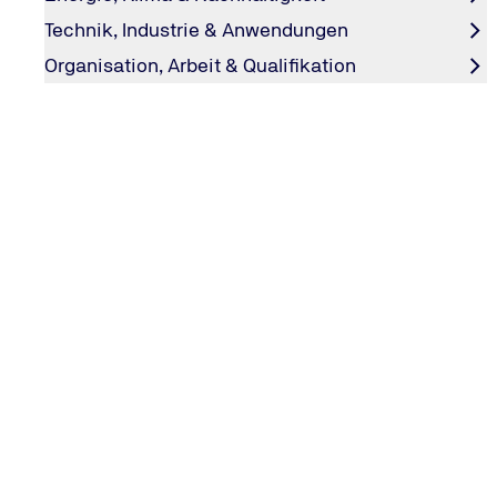
München mit Ausflügen oder Veranstaltungen erhalten S
Technik, Industrie & Anwendungen
Organisation, Arbeit & Qualifikation
Ihre Weiterbildung in München
Akademie
Wählen Sie Ihre Fortbildung in München aus unsere
Lehrgängen, Workshops und Seminaren zu den gä
NORD. Ihr persönlicher, individueller Weiterbildung
Mittelpunkt. Wählen Sie aus unserem Seminarpro