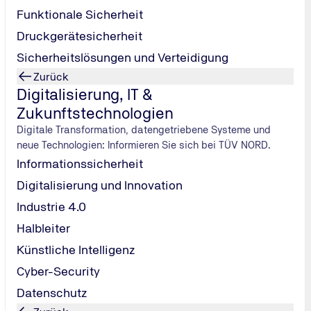
Marias Platzl
ie auf der
Stadt-Website von München
.
Funktionale Sicherheit
Druckgerätesicherheit
Stadt München
Sicherheitslösungen und Verteidigung
Mit HRS Hotel
Zurück
reisen
Digitalisierung, IT &
 bei der TÜV NORD
Zukunftstechnologien
Digitale Transformation, datengetriebene Systeme und
neue Technologien: Informieren Sie sich bei TÜV NORD.
Informationssicherheit
Digitalisierung und Innovation
m breiten Portfolio an
Industrie 4.0
ngigen Themenfeldern des TÜV
Halbleiter
sbedarf steht für uns im
Künstliche Intelligenz
gramm:
Cyber-Security
Datenschutz