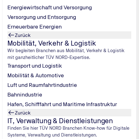
Know-how und bayerische Gemütlichkeit
Energiewirtschaft und Versorgung
Versorgung und Entsorgung
 mit einem Kurztrip in die lebendige Landeshauptstadt Bayern
alem, inspirierendem Flair. München ist einer der führenden eu
Erneuerbare Energien
ben, Forschungsinstituten und Hochschulen ein fruchtbares U
Zurück
Mobilität, Verkehr & Logistik
Wir begleiten Branchen aus Mobilität, Verkehr & Logistik
mit ganzheitlicher TÜV NORD-Expertise.
Transport und Logistik
Mobilität & Automotive
Luft und Raumfahrtindustrie
Bahnindustrie
 TÜV NORD Seminare
Hafen, Schifffahrt und Maritime Infrastruktur
i uns im Mittelpunkt. In angenehmer Atmosphäre unterstütze
Zurück
ieren Sie von zahlreichen Vorteilen:
IT, Verwaltung & Dienstleistungen
en engen Kontakt zur hiesigen Wirtschaft. Sie bieten Ihnen d
Finden Sie hier TÜV NORD Branchen Know-how für Digitale
Systeme, Verwaltung und Dienstleistungen.