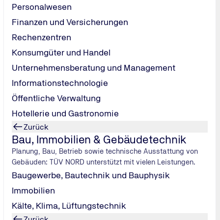
Personalwesen
umen finden Sie eine fruchtbare Atmosphäre für Ihre effektive
Finanzen und Versicherungen
ichen Sie von unserem Standort in München aus zahlreiche spa
Rechenzentren
mit den öffentlichen Verkehrsmitteln.
Konsumgüter und Handel
nchen mit einer kulturellen Entdeckungsreise. Tagsüber erfah
ihrer kulturellen Seite, ob Sehenswürdigkeiten, Events oder
Unternehmensberatung und Management
Informationstechnologie
Geschäftsstelle der TÜV NORD Akademie heißt Sie herzlich wil
Öffentliche Verwaltung
Hotellerie und Gastronomie
geschneiderte
Inhouse-Schulung
in Ihrem Unternehmen unterbr
Zurück
Bau, Immobilien & Gebäudetechnik
Planung, Bau, Betrieb sowie technische Ausstattung von
Gebäuden: TÜV NORD unterstützt mit vielen Leistungen.
Baugewerbe, Bautechnik und Bauphysik
Immobilien
Kälte, Klima, Lüftungstechnik
Zurück