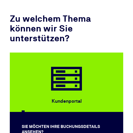
und zur Datenübertragung an Google. Deine
Privatsphäre ist uns wichtig – du entscheidest,
Zu welchem Thema
welche Dienste du zulässt.
können wir Sie
COOKIES AKZEPTIEREN
unterstützen?
Kundenportal
SIE MÖCHTEN IHRE BUCHUNGSDETAILS
ANSEHEN?