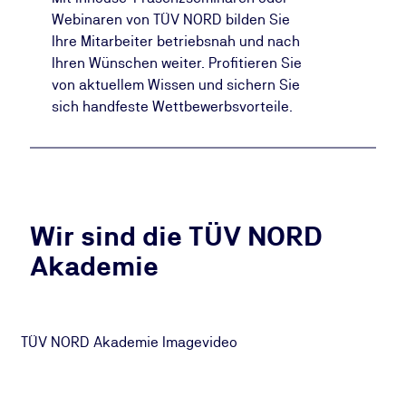
Webinaren von TÜV NORD bilden Sie
Ihre Mitarbeiter betriebsnah und nach
Ihren Wünschen weiter. Profitieren Sie
von aktuellem Wissen und sichern Sie
sich handfeste Wettbewerbsvorteile.
Wir sind die TÜV NORD
Akademie
Zustimmen, um das Video abzuspielen
TÜV NORD Akademie Imagevideo
Um dieses YouTube-Video anzuzeigen, benötigen
wir deine Zustimmung zur Nutzung von Cookies