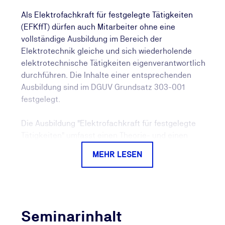
Als Elektrofachkraft für festgelegte Tätigkeiten
(EFKffT) dürfen auch Mitarbeiter ohne eine
vollständige Ausbildung im Bereich der
Elektrotechnik gleiche und sich wiederholende
elektrotechnische Tätigkeiten eigenverantwortlich
durchführen. Die Inhalte einer entsprechenden
Ausbildung sind im DGUV Grundsatz 303-001
festgelegt.
Die Ausbildung "Elektrofachkraft für festgelegte
Tätigkeiten" umfasst einen Theorie- und einen
Praxisteil mit je 40 Unterrichtseinheiten. Die
MEHR LESEN
Bestellung zur Elektrofachkraft für festgelegte
Tätigkeiten einschließlich einer Beschreibung der
auszuführenden Tätigkeiten muss vom Arbeitgeber
erfolgen.
Seminarinhalt
In diesem Therorieteil werden die allgemeinen