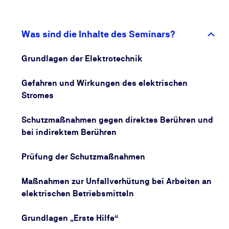
Kenntnisse beim Umgang mit elektrischem Strom,
elektrischen Betriebsmitteln und elektrischen
Anlagen vermittelt. Dazu zählen die Gefahren und
Was sind die Inhalte des Seminars?
die Wirkung des Stromes und notwendige
Schutzmaßnahmen. Weiterhin vermitteln wir Ihnen
Grundlagen der Elektrotechnik
technische Grundlagen und die notwendigen
Kenntnisse zu Prüfungen und Messungen.
Gefahren und Wirkungen des elektrischen
Stromes
Nach Abschluss der Weiterbildung in Theorie und
Praxis dürfen Sie u.a. bei der wiederkehrenden
Schutzmaßnahmen gegen direktes Berühren und
Prüfung elektrischer Anlagen und Betriebsmittel
bei indirektem Berühren
Elektrofachkräfte innerhalb eines Prüfteams
unterstützen (DGUV Information 203-071).
Prüfung der Schutzmaßnahmen
Maßnahmen zur Unfallverhütung bei Arbeiten an
elektrischen Betriebsmitteln
Grundlagen „Erste Hilfe“