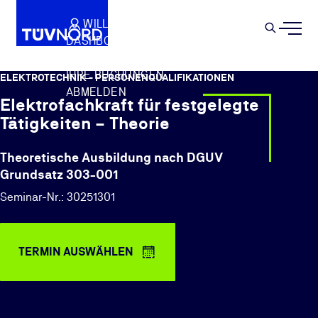
Springe zum Hauptinhalt
WILLKOMMEN
WARENKORB
SEMIN
DASHBOARD
Suche
IHR PROFIL
IHRE BUCHUNGEN
ELEKTROTECHNIK - PERSONENQUALIFIKATIONEN
ABMELDEN
Elektrofachkraft für festgelegte
Tätigkeiten – Theorie
Theoretische Ausbildung nach DGUV
Grundsatz 303-001
Seminar-Nr.: 30251301
TERMIN AUSWÄHLEN