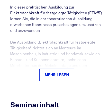
In dieser praktischen Ausbildung zur
Elektrofachkraft für festgelegte Tätigkeiten (EFKffT)
lernen Sie, die in der theoretischen Ausbildung
erworbenen Kenntnisse praxisbezogen umzusetzen
und anzuwenden.
Die Ausbildung „Elektrofachkraft für festgelegte
Tätigkeiten“ richtet sich an Monteure im
Maschinenbau, in Industrie und Handwerk sowie an
Fenster- und Küchenmonteure, technische
Mitarbeiter aus der Möbelmontage und dem
Gebäudemanagement sowie an Hausmeister ebenso
MEHR LESEN
wie an Haustechniker, die im Rahmen ihrer
Tätigkeiten Arbeiten an elektrischen Betriebsmitteln
durchführen sollen.
In Abhängigkeit von den betrieblich geforderten
Seminarinhalt
Aufgaben vermitteln wir Ihnen die notwendigen