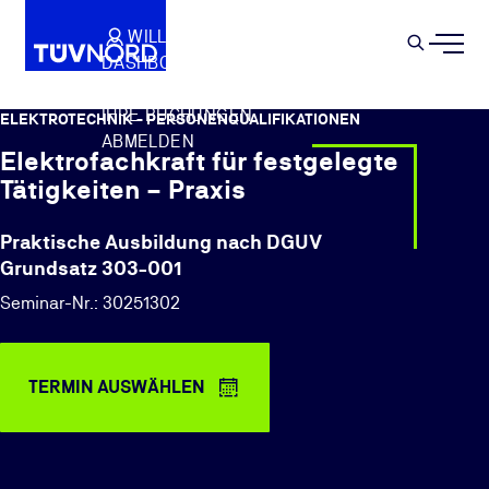
Springe zum Hauptinhalt
WILLKOMMEN
WARENKORB
SEMIN
DASHBOARD
Suche
IHR PROFIL
IHRE BUCHUNGEN
ELEKTROTECHNIK - PERSONENQUALIFIKATIONEN
ABMELDEN
Elektrofachkraft für festgelegte
Tätigkeiten – Praxis
Praktische Ausbildung nach DGUV
Grundsatz 303-001
Seminar-Nr.: 30251302
TERMIN AUSWÄHLEN