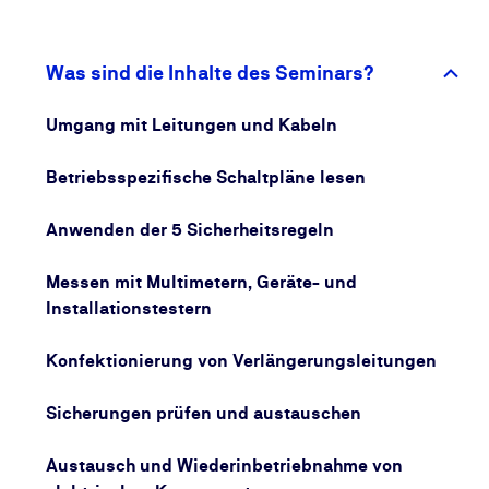
Kenntnisse, die Sie benötigen, um beispielsweise
defekte Schalter oder Steckdosen auszuwechseln,
Wand- und Deckenleuchten anzuschließen oder um
Was sind die Inhalte des Seminars?
Motoren und Pumpen auszutauschen. Gemeinsam
mit unseren Referentinnen und Referenten üben Sie,
Umgang mit Leitungen und Kabeln
Schaltpläne zu lesen und Sicherungseinsätze
auszutauschen.
Betriebsspezifische Schaltpläne lesen
Ob Sie unterschiedliche Spannungen messen und
Anwenden der 5 Sicherheitsregeln
prüfen wollen, Spannungsfreiheit feststellen oder
Ihre durchgeführten Arbeiten abschließend prüfen
Messen mit Multimetern, Geräte- und
müssen: In der praktischen Ausbildung zur
Installationstestern
Elektrofachkraft für festgelegte Tätigkeiten lernen
Sie, wie Sie hierbei richtig und sicher vorgehen.
Konfektionierung von Verlängerungsleitungen
Sicherungen prüfen und austauschen
Austausch und Wiederinbetriebnahme von