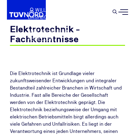
Springe zum Hauptinhalt
WILLKOMMEN
WARENKORB
SEMIN
DASHBOARD
Suche
IHR PROFIL
Elektrotechnik -
IHRE BUCHUNGEN
Fachkenntnisse
ABMELDEN
Die Elektrotechnik ist Grundlage vieler
zukunftsweisender Entwicklungen und integraler
Bestandteil zahlreicher Branchen in Wirtschaft und
Industrie. Fast alle Bereiche der Gesellschaft
werden von der Elektrotechnik geprägt. Die
Elektrotechnik beziehungsweise der Umgang mit
elektrischen Betriebsmitteln birgt allerdings auch
viele Gefahren und Unfallrisiken. Es liegt in der
Verantwortung eines jeden Unternehmers, seinen