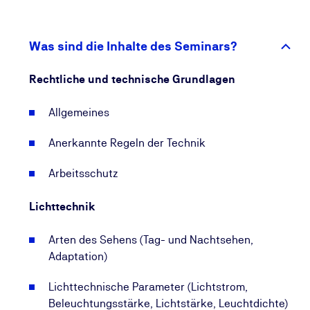
rechnen ist, ist eine Sicherheitsbeleuchtung bzw.
Notbeleuchtung zu installieren. In öffentlichen
Gebäuden, Versammlungsstätten sowie
Was sind die Inhalte des Seminars?
Verkaufsstätten halten sich vermehrt nicht
ortskundige Menschen auf. Hier ist eine intakte
Rechtliche und technische Grundlagen
Sicherheitsbeleuchtung zu gewährleisten.
Allgemeines
Nach Ihrer erfolgreichen Teilnahme am Seminar
Notbeleuchtung und Sicherheitsbeleuchtung
Anerkannte Regeln der Technik
besitzen Sie die Kompetenz, entsprechende
Arbeitsschutz
Leuchten auszuwählen, Bereiche zu kennzeichnen
und die Beleuchtung zu prüfen.
Lichttechnik
Arten des Sehens (Tag- und Nachtsehen,
Adaptation)
Lichttechnische Parameter (Lichtstrom,
Beleuchtungsstärke, Lichtstärke, Leuchtdichte)