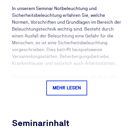
In unserem Seminar Notbeleuchtung und
Sicherheitsbeleuchtung erfahren Sie, welche
Normen, Vorschriften und Grundlagen im Bereich der
Beleuchtungstechnik wichtig sind. Besteht durch
einen Ausfall der Beleuchtung eine Gefahr für die
Menschen, so ist eine Sicherheitsbeleuchtung
vorgeschrieben. Dies betrifft beispielsweise
Versammlungsstätten, Beherbergungsbetriebe,
Krankenhäuser und natürlich auch Arbeitsstätten.
Aufgrund des Arbeitsschutzgesetzes gilt, dass der
Arbeitgeber durch eine Gefährdungsbeurteilung
MEHR LESEN
ermitteln muss, ob für die Beschäftigten mit ihrer
Arbeit verbundene Gefährdungen bestehen. Ist das
der Fall, muss der Arbeitgeber entsprechende
Arbeitsschutzmaßnahmen ergreifen. Ergibt die
Gefährdungsbeurteilung, dass bei Ausfall der
Seminarinhalt
Allgemeinbeleuchtung mit einer Gefährdung zu