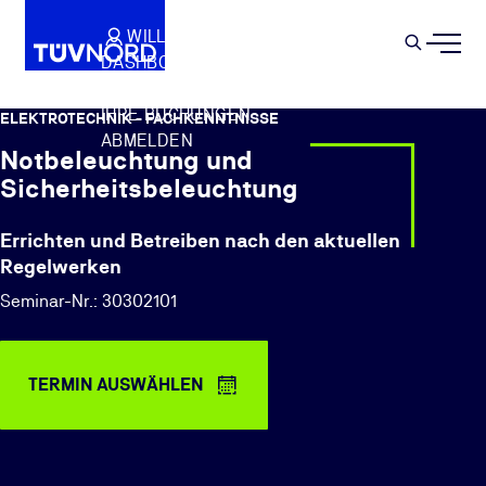
Springe zum Hauptinhalt
WILLKOMMEN
WARENKORB
SEMIN
DASHBOARD
Suche
IHR PROFIL
IHRE BUCHUNGEN
ELEKTROTECHNIK - FACHKENNTNISSE
ABMELDEN
Notbeleuchtung und
Sicherheitsbeleuchtung
Errichten und Betreiben nach den aktuellen
Regelwerken
Seminar-Nr.: 30302101
TERMIN AUSWÄHLEN