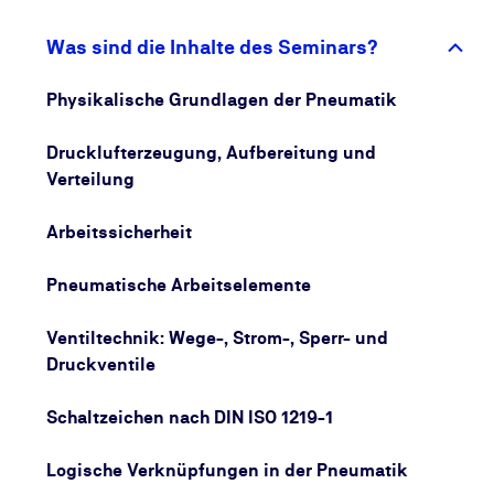
Merkmale für Automatisierungsanwendungen.
Was sind die Inhalte des Seminars?
In diesem Seminar werden in praktischen Übungen
die grundlegenden Gesetzmäßigkeiten der
Physikalische Grundlagen der Pneumatik
Pneumatik, die Funktionen der wichtigsten Steuer-
und Antriebselemente, deren Symbolik nach DIN ISO
Drucklufterzeugung, Aufbereitung und
1219-1 und deren Anwendung veranschaulicht.
Verteilung
Anhand einfacher Pneumatik-Schaltpläne lernen
Sie, geeignete Komponenten auszuwählen und
Arbeitssicherheit
Fehler zu analysieren. Nach erfolgreicher Teilnahme
am Lehrgang sind Sie in der Lage, einfache
Pneumatische Arbeitselemente
pneumatische Anlagen zu erstellen, Fehler
systematisch einzugrenzen und Störungen zu
Ventiltechnik: Wege-, Strom-, Sperr- und
beheben.
Druckventile
Schaltzeichen nach DIN ISO 1219-1
Logische Verknüpfungen in der Pneumatik