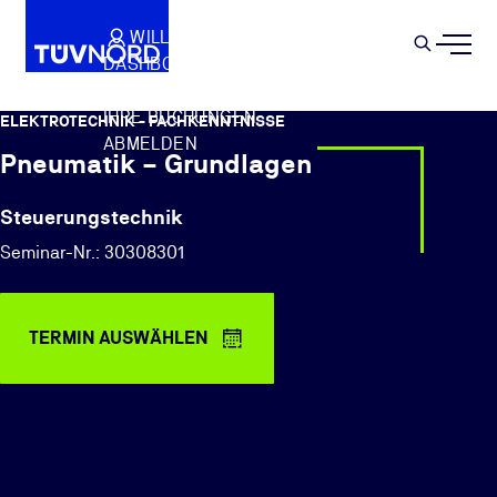
Springe zum Hauptinhalt
WILLKOMMEN
WARENKORB
SEMIN
DASHBOARD
Suche
IHR PROFIL
IHRE BUCHUNGEN
ELEKTROTECHNIK - FACHKENNTNISSE
ABMELDEN
Pneumatik – Grundlagen
Steuerungstechnik
Seminar-Nr.: 30308301
TERMIN AUSWÄHLEN