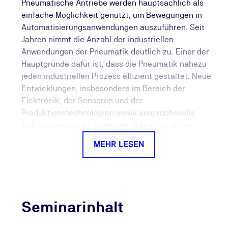
Pneumatische Antriebe werden hauptsächlich als
einfache Möglichkeit genutzt, um Bewegungen in
Automatisierungsanwendungen auszuführen. Seit
Jahren nimmt die Anzahl der industriellen
Anwendungen der Pneumatik deutlich zu. Einer der
Hauptgründe dafür ist, dass die Pneumatik nahezu
jeden industriellen Prozess effizient gestaltet. Neue
Entwicklungen, insbesondere im Bereich der
Elektronik, der Sensoren und der
Produktionstechnologien sowie anspruchsvolle
Anforderungen der Anwender, führen zu immer
innovativeren technischen Lösungen. Die
MEHR LESEN
Anforderungen, die die wichtigsten
Entscheidungsfaktoren für die Auswahl von
Antrieben darstellen, sind so vielfältig wie die
Anwendungen selbst. Kleine Abmessungen, Gewicht,
Beständigkeit gegenüber korrosiven Stoffen sowie
Seminarinhalt
hohe Anforderungen an die Steuer- und
Überwachungsmöglichkeiten sind wichtige