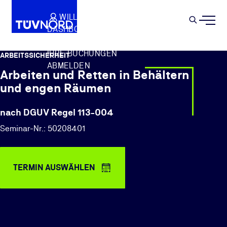
Springe zum Hauptinhalt
WILLKOMMEN
WARENKORB
SEMIN
DASHBOARD
Suche
IHR PROFIL
IHRE BUCHUNGEN
ARBEITSSICHERHEIT
ABMELDEN
Arbeiten und Retten in Behältern
und engen Räumen
nach DGUV Regel 113-004
Seminar-Nr.: 50208401
TERMIN AUSWÄHLEN