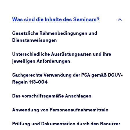
Diese besonderen Umstände betreffen die
speziellen Gefahren, die auftreten können. Sie
betreffen auch die jeweils angepassten Techniken
Was sind die Inhalte des Seminars?
der Rettung, die in der Regel sehr schnell
durchgeführt werden muss.
Gesetzliche Rahmenbedingungen und
Bei Arbeiten in Behältern, vor allem bei
Dienstanweisungen
Rettungsvorgängen, wird so gut wie immer eine PSA
gegen Absturz verwendet. Diese Inhalte werden in
Unterschiedliche Ausrüstungsarten und ihre
der Unterweisung ebenso vermittelt.
jeweiligen Anforderungen
Die Unterweisung nach den DGUV Regeln 112-198
und 113-004 dauert zwei Tage.
Sachgerechte Verwendung der PSA gemäß DGUV-
Regeln 113-004
Das vorschriftsgemäße Anschlagen
Anwendung von Personenaufnahmemitteln
Prüfung und Dokumentation durch den Benutzer