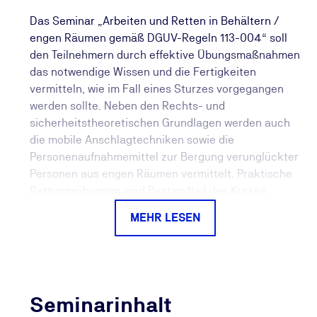
Das Seminar „Arbeiten und Retten in Behältern /
engen Räumen gemäß DGUV-Regeln 113-004“ soll
den Teilnehmern durch effektive Übungsmaßnahmen
das notwendige Wissen und die Fertigkeiten
vermitteln, wie im Fall eines Sturzes vorgegangen
werden sollte. Neben den Rechts- und
sicherheitstheoretischen Grundlagen werden auch
die mobile Anschlagtechniken sowie die
Personenaufnahmemittel zur Bergung verunglückter
Personen aus engen Räumen vermittelt. Praktische
Rettungsübungen sind Bestandteil des Kurses.
Die Teilnehmer sollen Vorkenntnisse im Umgang mit
MEHR LESEN
persönlicher Schutzausrüstung gegen Absturz
haben.
Arbeiten in engen Räumen, Behaltern und Silos
(Confined Space) sind durch besondere Umstände
Seminarinhalt
gekennzeichnet.