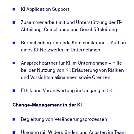
Praxisnahe Übungen, Checklisten und Leitfäden
KI Application Support
unterstützen Sie dabei, das Gelernte direkt in Ihren
Arbeitsalltag zu übertragen. So stärken Sie Ihre
Zusammenarbeit mit und Unterstützung der IT-
Handlungssicherheit im Umgang mit KI und leisten
Abteilung, Compliance und Geschäftsleitung
einen konkreten Beitrag zur Einführung und Nutzung
von KI im Unternehmen.
Bereichsübergreifende Kommunikation – Aufbau
eines KI-Netzwerks im Unternehmen
Ihre Teilnahmebescheinigung nach Art. 4 KI-
Verordnung bestätigt Ihre Kompetenz als
Ansprechpartner für KI im Unternehmen – Hilfe
qualifizierte KI-Koordinatorin bzw. qualifizierter KI-
bei der Nutzung von KI, Erläuterung von Risiken
Koordinator im praktischen Umgang mit KI.
und Vorsichtsmaßnahmen sowie Grenzen
Was lernen Sie konkret und wie wenden
Ethik und Verantwortung im Umgang mit KI
Sie das Wissen an?
Change-Management in der KI
Sie lernen in diesem Seminar zentrale Grundlagen
und Methoden der Künstlichen Intelligenz kennen
Begleitung von Veränderungsprozessen
und setzen sich mit den Aufgaben von KI-
Koordinatorinnen und KI-Koordinatoren
Umgang mit Widerständen und Ängsten im Team