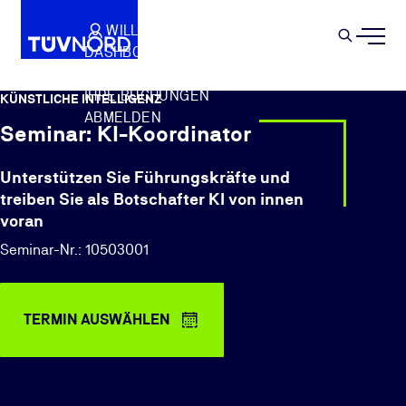
Springe zum Hauptinhalt
WILLKOMMEN
WARENKORB
SEMIN
DASHBOARD
Suche
IHR PROFIL
IHRE BUCHUNGEN
KÜNSTLICHE INTELLIGENZ
ABMELDEN
Seminar: KI-Koordinator
Unterstützen Sie Führungskräfte und
treiben Sie als Botschafter KI von innen
voran
Seminar-Nr.: 10503001
TERMIN AUSWÄHLEN