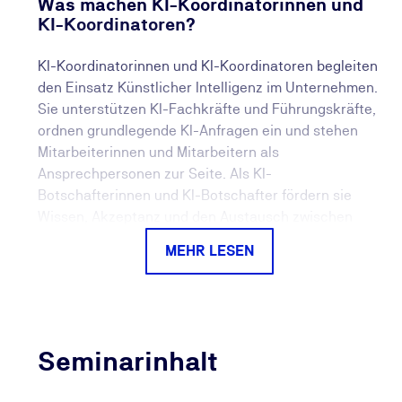
Was machen KI-Koordinatorinnen und
KI-Koordinatoren?
KI-Koordinatorinnen und KI-Koordinatoren begleiten
den Einsatz Künstlicher Intelligenz im Unternehmen.
Sie unterstützen KI-Fachkräfte und Führungskräfte,
ordnen grundlegende KI-Anfragen ein und stehen
Mitarbeiterinnen und Mitarbeitern als
Ansprechpersonen zur Seite. Als KI-
Botschafterinnen und KI-Botschafter fördern sie
Wissen, Akzeptanz und den Austausch zwischen
Fachbereichen, IT, Compliance und
MEHR LESEN
Geschäftsleitung.
Warum ist das Thema KI-Koordination
wichtig?
Seminarinhalt
Künstliche Intelligenz verändert Arbeitsprozesse
und Zusammenarbeit in Unternehmen. Damit KI