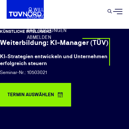
Springe zum Hauptinhalt
WILLKOMMEN
WARENKORB
SEMIN
DASHBOARD
Suche
IHR PROFIL
IHRE BUCHUNGEN
KÜNSTLICHE INTELLIGENZ
ABMELDEN
Weiterbildung: KI-Manager (TÜV)
KI-Strategien entwickeln und Unternehmen
erfolgreich steuern
Seminar-Nr.: 10503021
TERMIN AUSWÄHLEN