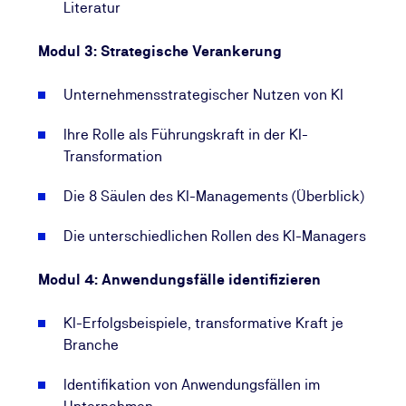
dabei, KI strukturiert im Unternehmen einzuführen
Literatur
und Mitarbeiterinnen wie Mitarbeiter im Umgang mit
KI zu qualifizieren.
Modul 3: Strategische Verankerung
Melden Sie sich jetzt zur
KI-Manager (TÜV)-
Unternehmensstrategischer Nutzen von KI
Prüfung
an und sichern Sie sich Ihr anerkanntes
Ihre Rolle als Führungskraft in der KI-
TÜV-Zertifikat.
Transformation
Das nach erfolgreicher Prüfung erworbene Zertifikat
Die 8 Säulen des KI-Managements (Überblick)
dient als Nachweis zum Erwerb von KI-Kompetenz
im Sinne von Art. 4 der KI-Verordnung, für alle, die
Die unterschiedlichen Rollen des KI-Managers
KI-Vorhaben strategisch steuern.
Modul 4: Anwendungsfälle identifizieren
KI-Erfolgsbeispiele, transformative Kraft je
Branche
Identifikation von Anwendungsfällen im