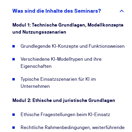
auf, um KI-Projekte strukturiert zu planen, zu
steuern und strategisch im Unternehmen zu
Was sind die Inhalte des Seminars?
verankern. Nach bestandener Prüfung dieses
Zertifikatslehrgangs erhalten Sie das TÜV-Zertifikat
Modul 1: Technische Grundlagen, Modellkonzepte
zum KI-Manager, einen anerkannten
und Nutzungsszenarien
Kompetenznachweis gemäß Art. 4 der KI-
Verordnung (EU AI Act).
Grundlegende KI-Konzepte und Funktionsweisen
Diese Zertifizierung stärkt zudem Ihre
Karrierechancen in einem zukunftsweisenden
Verschiedene KI-Modelltypen und ihre
Berufsfeld.
Eigenschaften
Was Sie konkret im Seminar lernen und
Typische Einsatzszenarien für KI im
nachhaltig anwenden können
Unternehmen
Im Seminar erfahren Sie, wie Sie als KI-Managerin
Modul 2: Ethische und juristische Grundlagen
oder KI-Manager KI-Strategien entwickeln,
geeignete Use-Cases und Anwendungen
Ethische Fragestellungen beim KI-Einsatz
identifizieren und KI-Projekte erfolgreich umsetzen.
Praxisnahe Beispiele und Übungen unterstützen Sie
Rechtliche Rahmenbedingungen, weiterführende