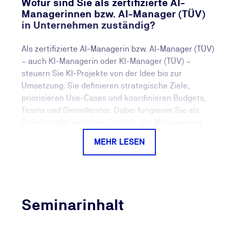
Wofür sind Sie als zertifizierte AI-
Managerinnen bzw. AI-Manager (TÜV)
in Unternehmen zuständig?
Als zertifizierte AI-Managerin bzw. AI-Manager (TÜV)
– auch KI-Managerin oder KI-Manager (TÜV) –
steuern Sie KI-Projekte von der Idee bis zur
Umsetzung. Sie definieren strategische Ziele,
priorisieren Use-Cases und koordinieren Budgets,
Teams und Dienstleister. Dabei fungieren Sie als
Schnittstelle zwischen Technik und Management
und sorgen dafür, dass KI-Projekte wirtschaftlich
MEHR LESEN
umgesetzt werden und messbaren Mehrwert liefern.
Ihr konkreter Nutzen der Ausbildung zur
KI-Managerin (TÜV) bzw. zum KI-
Manager (TÜV)
Seminarinhalt
Mit diesem Seminar bauen Sie gezielt Kompetenzen