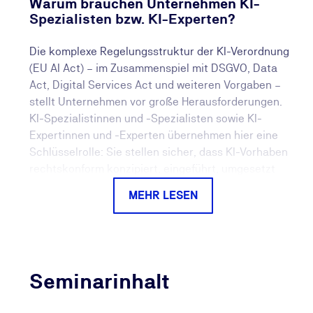
Warum brauchen Unternehmen KI-
Spezialisten bzw. KI-Experten?
Die komplexe Regelungsstruktur der KI-Verordnung
(EU AI Act) – im Zusammenspiel mit DSGVO, Data
Act, Digital Services Act und weiteren Vorgaben –
stellt Unternehmen vor große Herausforderungen.
KI-Spezialistinnen und -Spezialisten sowie KI-
Expertinnen und -Experten übernehmen hier eine
Schlüsselrolle: Sie stellen sicher, dass KI-Vorhaben
rechtskonform konzipiert, eingeführt, umgesetzt
und dokumentiert werden. Gleichzeitig sorgen sie
MEHR LESEN
dafür, dass Unternehmen über nachweislich
qualifizierte Mitarbeitende verfügen und Risiken wie
Bußgelder oder Haftung vermieden werden.
Ihr Nutzen durch die Ausbildung zur
Seminarinhalt
bzw. zum KI-Spezialisten (TÜV)