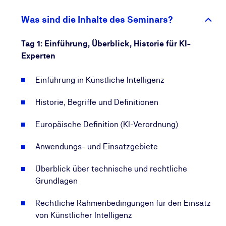
In der 5-tägigen Ausbildung erwerben Sie fundiertes
rechtliches, technisches und organisatorisches
Was sind die Inhalte des Seminars?
Wissen für den sicheren Einsatz von KI im
Unternehmen.
Tag 1: Einführung, Überblick, Historie für KI-
Sie lernen, wie Sie Anforderungen aus der KI-
Experten
Verordnung praxisnah umsetzen und diskutieren
aktuelle Normen und Richtlinien wie ISO 42001, ISO
Einführung in Künstliche Intelligenz
22898 und IDW PS 861 anhand konkreter
Anwendungsfälle.
Historie, Begriffe und Definitionen
Das TÜV-Zertifikat dient Ihnen als anerkannter
Nachweis Ihrer KI-Kompetenz gemäß Art. 4 der KI-
Europäische Definition (KI-Verordnung)
Verordnung. Die Personenzertifizierung erfolgt nach
Anwendungs- und Einsatzgebiete
den hohen Anforderungen der DAkkS und steht für
geprüfte Qualität.
Überblick über technische und rechtliche
Grundlagen
Davon profitieren Sie nachhaltig
Rechtliche Rahmenbedingungen für den Einsatz
Durch die Ausbildung zur KI-Spezialistin bzw. zum
von Künstlicher Intelligenz
KI-Spezialisten werden Sie gleichzeitig zur KI-