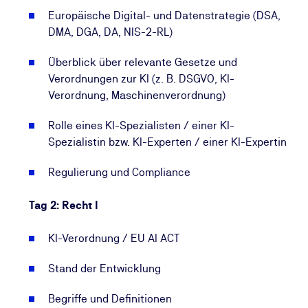
Expertin bzw. zum KI-Experten und bauen gezielt
Europäische Digital- und Datenstrategie (DSA,
Kompetenzen auf, um KI-Projekte langfristig sicher
DMA, DGA, DA, NIS-2-RL)
und effizient umzusetzen, und stärken Ihre Position
als gefragte Fachkraft im Zukunftsfeld Künstliche
Überblick über relevante Gesetze und
Intelligenz.
Verordnungen zur KI (z. B. DSGVO, KI-
Zusätzlich erhalten Sie Zugriff auf das „KI-
Verordnung, Maschinenverordnung)
Feedbacktraining für Fach- und Führungskräfte“ –
flexibel online nutzbar und beliebig oft wiederholbar,
Rolle eines KI-Spezialisten / einer KI-
um Ihre Fähigkeiten kontinuierlich
Spezialistin bzw. KI-Experten / einer KI-Expertin
weiterzuentwickeln.
Regulierung und Compliance
Melden Sie sich jetzt zur
KI-Spezialist (TÜV)-
Tag 2: Recht I
Prüfung
an und sichern Sie sich Ihr anerkanntes
TÜV-Zertifikat.
KI-Verordnung / EU AI ACT
Das nach erfolgreicher Prüfung erworbene Zertifikat
Stand der Entwicklung
dient als Nachweis zum Erwerb von KI-Kompetenz
im Sinne von Art. 4 der KI-Verordnung, für alle, die
Begriffe und Definitionen
KI-Vorhaben praktisch umsetzen.