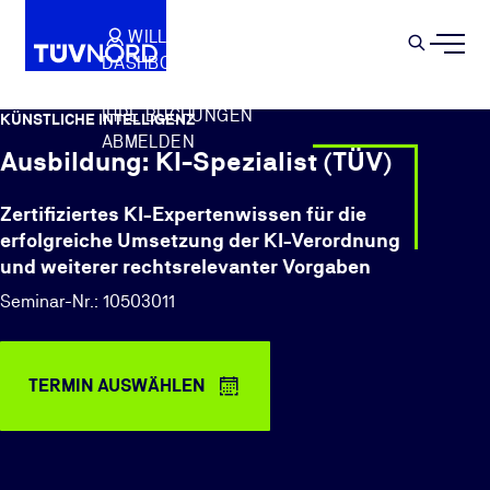
Springe zum Hauptinhalt
WILLKOMMEN
WARENKORB
SEMIN
DASHBOARD
Suche
IHR PROFIL
IHRE BUCHUNGEN
KÜNSTLICHE INTELLIGENZ
ABMELDEN
Ausbildung: KI-Spezialist (TÜV)
Zertifiziertes KI-Expertenwissen für die
erfolgreiche Umsetzung der KI-Verordnung
und weiterer rechtsrelevanter Vorgaben
Seminar-Nr.: 10503011
TERMIN AUSWÄHLEN