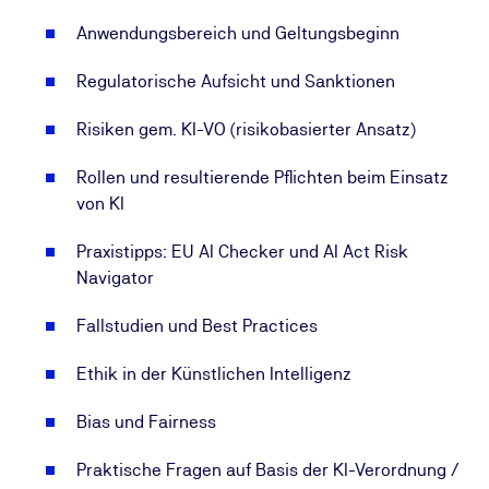
Anwendungsbereich und Geltungsbeginn
Unsere Prüfungen und Personenzertifizierungen
zeichnen sich dadurch aus, dass sie dem hohen
Regulatorische Aufsicht und Sanktionen
Anspruch der DAkkS (Deutsche
Akkreditierungsstelle) an die Regularien im
Risiken gem. KI-VO (risikobasierter Ansatz)
akkreditierten Bereich folgen!
Rollen und resultierende Pflichten beim Einsatz
von KI
Praxistipps: EU AI Checker und AI Act Risk
Zusätzlich
zu Ihrem gebuchten Seminar erhalten
Navigator
Sie Zugriff auf das
KI-Feedbacktraining für Fach-
und Führungskräfte
aus unserer KI-Soft-Skill-
Fallstudien und Best Practices
Bibliothek – Durchführung 100 % online und
mehrfach wiederholbar
Ethik in der Künstlichen Intelligenz
Bias und Fairness
Praktische Fragen auf Basis der KI-Verordnung /