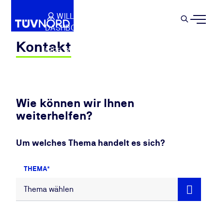
Springe zum Hauptinhalt
WILLKOMMEN
WARENKORB
SEMIN
DASHBOARD
Suche
IHR PROFIL
Kontakt
IHRE BUCHUNGEN
ABMELDEN
Wie können wir Ihnen
weiterhelfen?
Um welches Thema handelt es sich?
THEMA