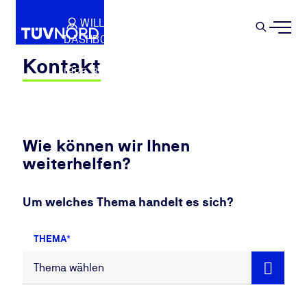
Springe zum Hauptinhalt
WILLKOMMEN
WARENKORB
SEMIN
DASHBOARD
Suche
IHR PROFIL
Kontakt
IHRE BUCHUNGEN
ABMELDEN
Wie können wir Ihnen
weiterhelfen?
Um welches Thema handelt es sich?
THEMA