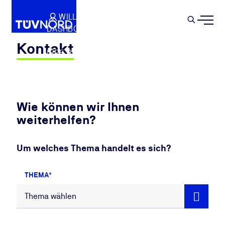
Springe zum Hauptinhalt
WILLKOMMEN
WARENKORB
SEMIN
DASHBOARD
Suche
IHR PROFIL
Kontakt
IHRE BUCHUNGEN
ABMELDEN
Wie können wir Ihnen
weiterhelfen?
Um welches Thema handelt es sich?
THEMA