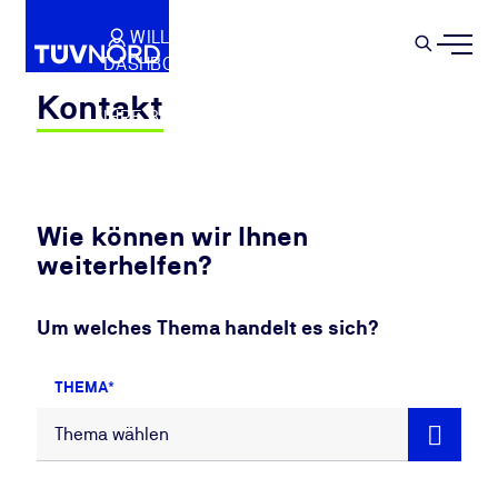
Springe zum Hauptinhalt
WILLKOMMEN
WARENKORB
SEMIN
DASHBOARD
Suche
IHR PROFIL
Kontakt
IHRE BUCHUNGEN
ABMELDEN
Wie können wir Ihnen
weiterhelfen?
Um welches Thema handelt es sich?
THEMA