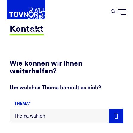
Springe zum Hauptinhalt
WILLKOMMEN
WARENKORB
SEMIN
DASHBOARD
Suche
IHR PROFIL
Kontakt
IHRE BUCHUNGEN
ABMELDEN
Wie können wir Ihnen
weiterhelfen?
Um welches Thema handelt es sich?
THEMA