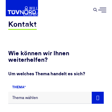
Springe zum Hauptinhalt
WILLKOMMEN
WARENKORB
SEMIN
DASHBOARD
Suche
IHR PROFIL
Kontakt
IHRE BUCHUNGEN
ABMELDEN
Wie können wir Ihnen
weiterhelfen?
Um welches Thema handelt es sich?
THEMA