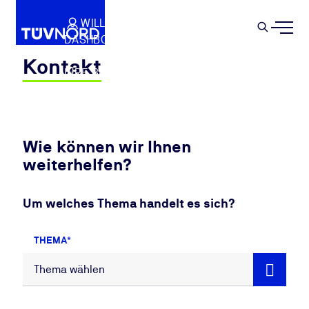
Springe zum Hauptinhalt
WILLKOMMEN
WARENKORB
SEMIN
DASHBOARD
Suche
IHR PROFIL
Kontakt
IHRE BUCHUNGEN
ABMELDEN
Wie können wir Ihnen
weiterhelfen?
Um welches Thema handelt es sich?
THEMA