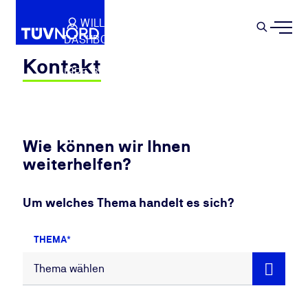
Springe zum Hauptinhalt
WILLKOMMEN
WARENKORB
SEMIN
DASHBOARD
Suche
IHR PROFIL
Kontakt
IHRE BUCHUNGEN
ABMELDEN
Wie können wir Ihnen
weiterhelfen?
Um welches Thema handelt es sich?
THEMA