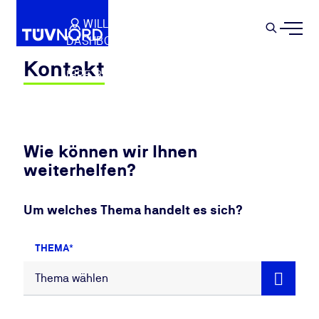
Springe zum Hauptinhalt
WILLKOMMEN
WARENKORB
SEMIN
DASHBOARD
Suche
IHR PROFIL
Kontakt
IHRE BUCHUNGEN
ABMELDEN
Wie können wir Ihnen
weiterhelfen?
Um welches Thema handelt es sich?
THEMA