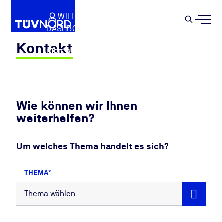
Springe zum Hauptinhalt
WILLKOMMEN
WARENKORB
SEMIN
DASHBOARD
Suche
IHR PROFIL
Kontakt
IHRE BUCHUNGEN
ABMELDEN
Wie können wir Ihnen
weiterhelfen?
Um welches Thema handelt es sich?
THEMA