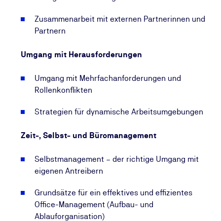
und buchen Sie jetzt Ihr Seminar Assistenz der
Zusammenarbeit mit externen Partnerinnen und
Geschäftsführung.
Partnern
Umgang mit Herausforderungen
Zusätzlich
zu Ihrem gebuchten Seminar erhalten
Sie Zugriff auf das
KI-Feedbacktraining für Fach-
Umgang mit Mehrfachanforderungen und
und Führungskräfte
aus unserer KI-Soft-Skill-
Rollenkonflikten
Bibliothek – Durchführung 100 % online und
mehrfach wiederholbar.
Strategien für dynamische Arbeitsumgebungen
Zeit-, Selbst- und Büromanagement
Selbstmanagement – der richtige Umgang mit
eigenen Antreibern
Grundsätze für ein effektives und effizientes
Office-Management (Aufbau- und
Ablauforganisation)