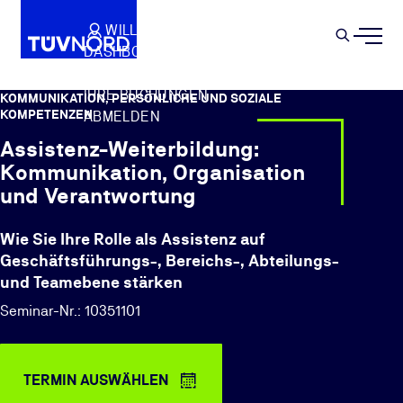
Springe zum Hauptinhalt
WILLKOMMEN
WARENKORB
SEMIN
DASHBOARD
Suche
IHR PROFIL
IHRE BUCHUNGEN
KOMMUNIKATION, PERSÖNLICHE UND SOZIALE
KOMPETENZEN
ABMELDEN
Assistenz-Weiterbildung:
Kommunikation, Organisation
und Verantwortung
Wie Sie Ihre Rolle als Assistenz auf
Geschäftsführungs-, Bereichs-, Abteilungs-
und Teamebene stärken
Seminar-Nr.: 10351101
TERMIN AUSWÄHLEN