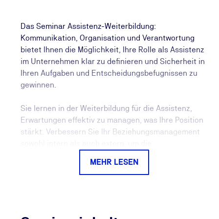
Das Seminar Assistenz-Weiterbildung:
Kommunikation, Organisation und Verantwortung
bietet Ihnen die Möglichkeit, Ihre Rolle als Assistenz
im Unternehmen klar zu definieren und Sicherheit in
Ihren Aufgaben und Entscheidungsbefugnissen zu
gewinnen.
Sie lernen in der Weiterbildung für die Assistenz,
Erwartungen effektiv zu managen, was Ihre Position
stärkt. Verbessern Sie Ihr Beziehungsmanagement
sowohl intern als auch extern, um die
Zusammenarbeit mit Vorgesetzten, Kolleginnen und
MEHR LESEN
Kollegen sowie externen Partnerinnen und Partnern
zu optimieren.
Erlernen Sie in der Weiterbildung Assistenz der
Geschäftsführung Strategien, um