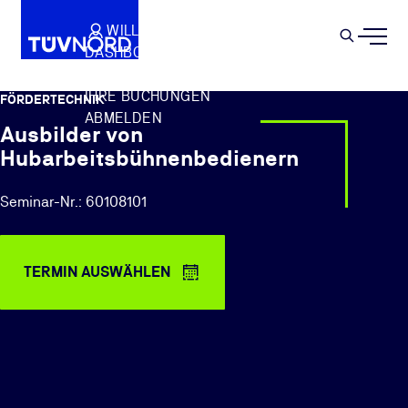
Springe zum Hauptinhalt
WILLKOMMEN
WARENKORB
SEMIN
DASHBOARD
Suche
IHR PROFIL
IHRE BUCHUNGEN
FÖRDERTECHNIK
ABMELDEN
Ausbilder von
Hubarbeitsbühnenbedienern
Seminar-Nr.: 60108101
TERMIN AUSWÄHLEN