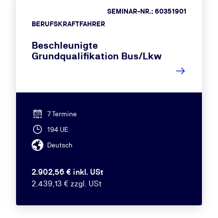
SEMINAR-NR.: 60351901
BERUFSKRAFTFAHRER
Beschleunigte
Grundqualifikation Bus/Lkw
7 Termine
194 UE
Deutsch
2.902,56 € inkl. USt
2.439,13 € zzgl. USt