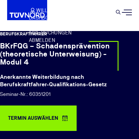
Springe zum Hauptinhalt
WILLKOMMEN
WARENKORB
SEMIN
DASHBOARD
Suche
IHR PROFIL
IHRE BUCHUNGEN
BERUFSKRAFTFAHRER
ABMELDEN
BKrFQG – Schadensprävention
(theoretische Unterweisung) -
Modul 4
Anerkannte Weiterbildung nach
Berufskraftfahrer-Qualifikations-Gesetz
Seminar-Nr.: 60351201
TERMIN AUSWÄHLEN