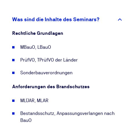
während der Errichtungsphase als auch bei
Inbetriebnahme und rechtskonformen Betriebes
kann es daher häufig zu Fehleinschätzungen seitens
Was sind die Inhalte des Seminars?
der ausführenden Firmen wie auch der Betreiber
kommen. Die vermittelten Grundlagen im Seminar
Rechtliche Grundlagen
unterstützen Sie dabei, Fehleinschätzungen zu
vermeiden.
MBauO, LBauO
PrüfVO, TPrüfVO der Länder
Sonderbauverordnungen
Anforderungen des Brandschutzes
MLÜAR, MLAR
Bestandsschutz, Anpassungsverlangen nach
BauO