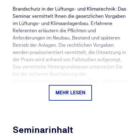
Brandschutz in der Lüftungs- und Klimatechnik: Das
Seminar vermittelt Ihnen die gesetzlichen Vorgaben
im Lüftungs- und Klimaanlagenbau. Erfahrene
Referenten erläutern die Pflichten und
Anforderungen im Neubau, Bestand und späteren
Betrieb der Anlagen. Die rechtlichen Vorgaben
werden praxisorientiert vermittelt, die Umsetzung in
der Praxis wird anhand von Fallstudien aufgezeigt.
Das vermittelte Hintergrundwissen unterstützt Sie
bei der sicheren Abschätzung der
brandschutztechnischen Belange. Dazu zählen auch
die Ausschreibung, Kalkulation und der spätere
MEHR LESEN
Betrieb der Anlage.
Im Rahmen der Errichtung und des Betriebes von
Lüftungs- und Klimaanlagen sind komplexe und sich
laufend ändernde Anforderungen an den
Seminarinhalt
vorbeugenden Brandschutz zu beachten. Sowohl