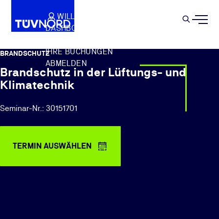
Springe zum Hauptinhalt
WILLKOMMEN
WARENKORB
SEMIN
DASHBOARD
Suche
IHR PROFIL
IHRE BUCHUNGEN
BRANDSCHUTZ
ABMELDEN
Brandschutz in der Lüftungs- und
Klimatechnik
Seminar-Nr.: 30151701
TERMIN AUSWÄHLEN