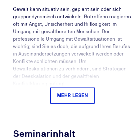
Gewalt kann situativ sein, geplant sein oder sich
gruppendynamisch entwickeln. Betroffene reagieren
oft mit Angst, Unsicherheit und Hilflosigkeit im
Umgang mit gewaltbereiten Menschen. Der
professionelle Umgang mit Gewaltsituationen ist
wichtig; sind Sie es doch, die aufgrund Ihres Berufes
in Auseinandersetzungen verwickelt werden oder
Konflikte schlichten müssen. Um
Gewalteskalationen zu verhindern, sind Strategien
der Deeskalation und der gewaltfreien
Konfliktklärung gefragt.
Besonders viel Wert legen wir auf einen hohen
MEHR LESEN
Praxisanteil. In den praktischen Übungen werden
gewalttätige Erlebnisse analysiert,
Deeskalationsmöglichkeiten sowie Selbstschutz -
und verteidigungsstrategien entwickelt und
trainiert.
Seminarinhalt
Ziel dieser Grundlagenqualifizierung ist es, einen