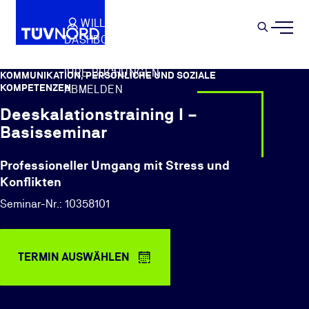
Springe zum Hauptinhalt
WILLKOMMEN
WARENKORB
SEMIN
DASHBOARD
Suche
IHR PROFIL
IHRE BUCHUNGEN
KOMMUNIKATION, PERSÖNLICHE UND SOZIALE
KOMPETENZEN
ABMELDEN
Deeskalationstraining I –
Basisseminar
Professioneller Umgang mit Stress und
Konflikten
Seminar-Nr.: 10358101
TERMIN AUSWÄHLEN