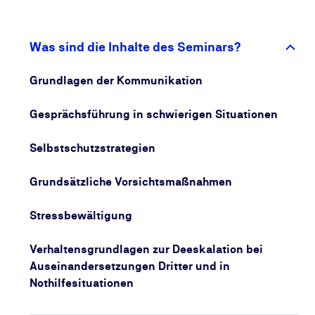
professionellen Umgang mit Konflikten,
Aggressionen und Gewalt zu erlernen, im eigenen
Arbeitsumfeld weiterzuvermitteln, deeskalierendes
Was sind die Inhalte des Seminars?
Handeln und Denken zu etablieren sowie
Gewaltprävention zu betreiben. Für eine Vertiefung
Grundlagen der Kommunikation
von speziellen Themen empfehlen wir im Anschluss
unser 1-tägiges Praxisseminar.
Gesprächsführung in schwierigen Situationen
Selbstschutzstrategien
Grundsätzliche Vorsichtsmaßnahmen
Stressbewältigung
Verhaltensgrundlagen zur Deeskalation bei
Auseinandersetzungen Dritter und in
Nothilfesituationen