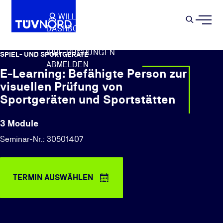
Springe zum Hauptinhalt
WILLKOMMEN
WARENKORB
SEMIN
DASHBOARD
Suche
IHR PROFIL
IHRE BUCHUNGEN
SPIEL- UND SPORTGERÄTE
ABMELDEN
E-Learning: Befähigte Person zur
visuellen Prüfung von
Sportgeräten und Sportstätten
3 Module
Seminar-Nr.: 30501407
TERMIN AUSWÄHLEN