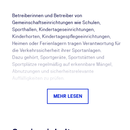
Betreiberinnen und Betreiber von
Gemeinschaftseinrichtungen wie Schulen,
Sporthallen, Kindertageseinrichtungen,
Kinderhorten, Kindertagespflegeeinrichtungen,
Heimen oder Ferienlagern tragen Verantwortung für
die Verkehrssicherheit ihrer Sportanlagen.
Dazu gehört, Sportgeräte, Sportstätten und
Sportplätze regelmäßig auf erkennbare Mängel,
Abnutzungen und sicherheitsrelevante
Auffälligkeiten zu prüfen.
In diesem E-Learning zur Befähigten Person zur
MEHR LESEN
visuellen Prüfung von Sportgeräten und
Sportstätten erwerben Sie praxisnahes Wissen zu
den Grundlagen der Prüfung nach DGUV Information
202-044. Sie erfahren, welche Anforderungen an
die Sportgeräteprüfung gestellt werden, wie Sie