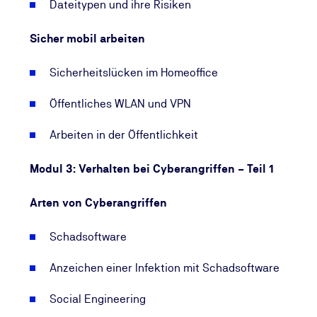
Dateitypen und ihre Risiken
Das Training richtet sich an alle Mitarbeiterinnen
und Mitarbeiter eines Unternehmens, unabhängig
Sicher mobil arbeiten
von IT-Vorkenntnissen – von der Verwaltung bis zur
Geschäftsführung.
Sicherheitslücken im Homeoffice
Erhalten die Teilnehmerinnen und Teilnehmer
Öffentliches WLAN und VPN
eine Teilnahmebescheinigung?
Ja, nach Abschluss aller vier Module erhalten
Arbeiten in der Öffentlichkeit
Mitarbeiterinnen und Mitarbeiter eine
Teilnahmebescheinigung der TÜV NORD Akademie.
Modul 3: Verhalten bei Cyberangriffen – Teil 1
Wie oft sollte eine Security Awareness Schulung
Arten von Cyberangriffen
wiederholt werden?
Da sich Bedrohungen wie Phishing ständig
Schadsoftware
weiterentwickeln, empfehlen wir eine regelmäßige
Auffrischung – idealerweise einmal jährlich oder
Anzeichen einer Infektion mit Schadsoftware
immer dann, wenn neue Bedrohungslagen
entstehen.
Social Engineering