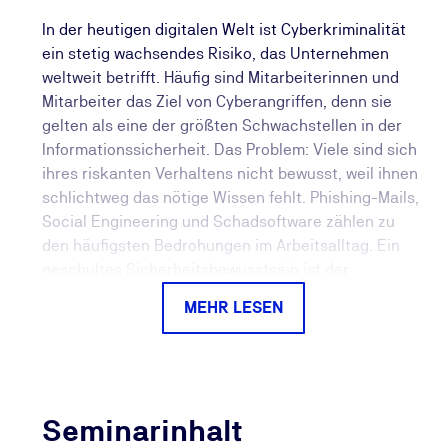
In der heutigen digitalen Welt ist Cyberkriminalität
ein stetig wachsendes Risiko, das Unternehmen
weltweit betrifft. Häufig sind Mitarbeiterinnen und
Mitarbeiter das Ziel von Cyberangriffen, denn sie
gelten als eine der größten Schwachstellen in der
Informationssicherheit. Das Problem: Viele sind sich
ihres riskanten Verhaltens nicht bewusst, weil ihnen
schlichtweg das nötige Wissen fehlt. Phishing-Mails,
Social Engineering und Schadsoftware zählen zu
den häufigsten Bedrohungen im Arbeitsalltag. Ein
geschultes Sicherheitsbewusstsein ist der
wirksamste Schutz für Systeme und Daten.
MEHR LESEN
Angriffe können im Nachgang teure Folgen haben –
mit unserem Cybersecurity Awareness Training
sensibilisieren Sie Ihre Mitarbeiterinnen und
Mitarbeiter und beugen Cyberangriffen auf Ihr
Seminarinhalt
Unternehmen vor. Die ISO/IEC 27001/27002