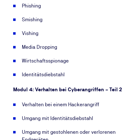
Was kostet das E-Learning Cybersecurity
Phishing
Awareness?
Smishing
In unserem Webshop finden Sie den Preis für die
Einzelbuchung bis 10 Personen. Profitieren Sie von
Vishing
unseren
individuellen Lizenzmodellen.
Die E-Learning-Kurslizenz ist für einen Zeitraum von
Media Dropping
einem Jahr (365 Tage) gültig.
Wirtschaftsspionage
Identitätsdiebstahl
Modul 4: Verhalten bei Cyberangriffen – Teil 2
Verhalten bei einem Hackerangriff
Umgang mit Identitätsdiebstahl
Umgang mit gestohlenen oder verlorenen
Endgeräten