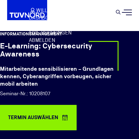
Springe zum Hauptinhalt
WILLKOMMEN
WARENKORB
SEMIN
DASHBOARD
Suche
IHR PROFIL
IHRE BUCHUNGEN
INFORMATIONSMANAGEMENT
ABMELDEN
E-Learning: Cybersecurity
Awareness
Mitarbeitende sensibilisieren – Grundlagen
kennen, Cyberangriffen vorbeugen, sicher
mobil arbeiten
Seminar-Nr.: 10208107
TERMIN AUSWÄHLEN