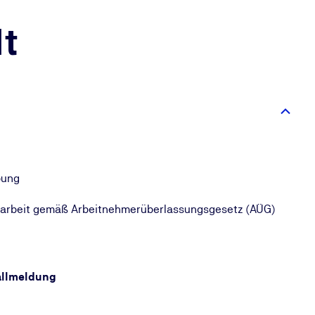
t
bung
itarbeit gemäß Arbeitnehmerüberlassungsgesetz (AÜG)
allmeldung