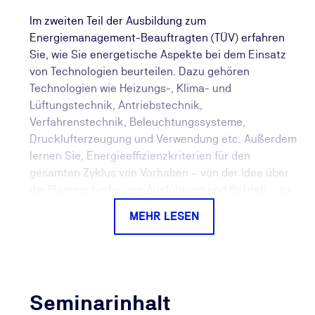
Im zweiten Teil der Ausbildung zum
Energiemanagement-Beauftragten (TÜV) erfahren
Sie, wie Sie energetische Aspekte bei dem Einsatz
von Technologien beurteilen. Dazu gehören
Technologien wie Heizungs-, Klima- und
Lüftungstechnik, Antriebstechnik,
Verfahrenstechnik, Beleuchtungssysteme,
Drucklufterzeugung und Verwendung etc. Außerdem
lernen Sie, Energieeffizienzkriterien für den
gesamten Zyklus von Vorhaben – von der Idee über
die Planung bis hin zur Ausführung und Betrieb – zu
definieren: Sie lernen, Maßnahmen zur Berechnung
MEHR LESEN
der Wirtschaftlichkeit zu entwickeln und die
Effizienz von Anlagen zu analysieren. Der zweite Teil
baut auf den
Energiemanagement-Beauftragter
(TÜV) - Teil 1
auf und Sie haben die Möglichkeit, Ihre
Ausbildung zum Energiemanagement-Beauftragten
Seminarinhalt
(TÜV) nach dem Besuch beider Teile mit einer