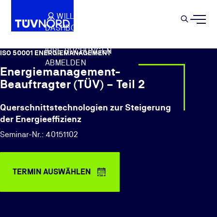
Springe zum Hauptinhalt
WILLKOMMEN
WARENKORB
SEMIN
DASHBOARD
Suche
IHR PROFIL
IHRE BUCHUNGEN
ISO 50001 ENERGIEMANAGEMENT
ABMELDEN
Energiemanagement-
Beauftragter (TÜV) – Teil 2
Querschnittstechnologien zur Steigerung
der Energieeffizienz
Seminar-Nr.: 40151102
TERMIN AUSWÄHLEN