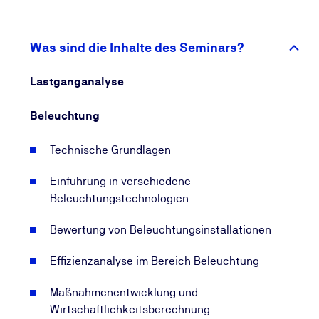
Zertifkatsprüfung
abzuschließen. Unsere
Prüfungen zeichnen sich dadurch aus, dass sie dem
hohen Anspruch der DAkkS (Deutsche
Was sind die Inhalte des Seminars?
Akkreditierungsstelle) an die Prüfungsregularien im
akkreditierten Bereich folgen!
Lastganganalyse
Beleuchtung
Technische Grundlagen
Einführung in verschiedene
Beleuchtungstechnologien
Bewertung von Beleuchtungsinstallationen
Effizienzanalyse im Bereich Beleuchtung
Maßnahmenentwicklung und
Wirtschaftlichkeitsberechnung