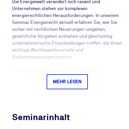
Die Energiewelt verändert sich rasant und
Unternehmen stehen vor komplexen
energierechtlichen Herausforderungen. In unserem
Seminar Energierecht aktuell erfahren Sie, wie Sie
sicher mit rechtlichen Neuerungen umgehen,
gesetzliche Vorgaben einhalten und gleichzeitig
unternehmerische Entscheidungen treffen, die Ihnen
wichtige Wettbewerbsvorteile und
Kosteneinsparungen sichern.
Sie erhalten praxisnah fundiertes Wissen zu
zentralen Themen des Energierechts wie dem EU-
MEHR LESEN
Beihilferecht und den damit verbundenen
Anforderungen an Transparenz und
Ausnahmeregelungen. Außerdem erfahren Sie im
Seminar, wie Ihr Unternehmen von Vergünstigungen
insbesondere im Rahmen des EnFG profitieren kann.
Seminarinhalt
Neben den relevanten Regelungen zur Energie- und
Stromsteuer gehen wir intensiv auf die aktuellen