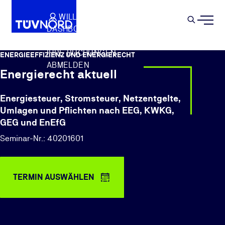
Springe zum Hauptinhalt
WILLKOMMEN
WARENKORB
SEMIN
DASHBOARD
Suche
IHR PROFIL
IHRE BUCHUNGEN
ENERGIEEFFIZIENZ UND ENERGIERECHT
ABMELDEN
Energierecht aktuell
Energiesteuer, Stromsteuer, Netzentgelte,
Umlagen und Pflichten nach EEG, KWKG,
GEG und EnEfG
Seminar-Nr.: 40201601
TERMIN AUSWÄHLEN