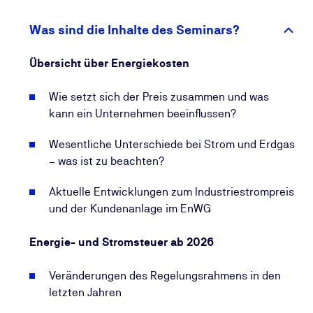
Anforderungen aus dem Energieeffizienz- und
Gebäudeenergiegesetz (EnEfG, GModG) sowie die
Was sind die Inhalte des Seminars?
Förderung der dezentralen Erzeugung durch das
Kraft-Wärme-Kopplungsgesetz (KWKG) ein.
Übersicht über Energiekosten
Besonderes Augenmerk legen wir in dieser
Wie setzt sich der Preis zusammen und was
Fortbildung zum Energierecht darauf, wie EU-
kann ein Unternehmen beeinflussen?
Rechtsvorgaben und politische Entwicklungen den
Rechtsrahmen beeinflussen – auch in Zeiten
Wesentliche Unterschiede bei Strom und Erdgas
unübersichtlicher Rahmenbedingungen. Sie
– was ist zu beachten?
erfahren, unter welchen Voraussetzungen Ihr
Aktuelle Entwicklungen zum Industriestrompreis
Unternehmen von speziellen Ausnahmeregelungen
und der Kundenanlage im EnWG
profitieren, konkrete Förderinstrumente nutzen und
Kosten reduzieren kann. Zusätzlich beleuchten wir
Energie- und Stromsteuer ab 2026
Entwicklungen zum Industriestrompreis, zu
Kundenanlagen und zu kommenden Entlastungen
Veränderungen des Regelungsrahmens in den
bei den Netzentgelten.
letzten Jahren
Ein weiteres Highlight der Veranstaltung: Wir stellen