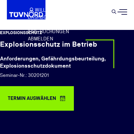
Springe zum Hauptinhalt
WILLKOMMEN
WARENKORB
SEMIN
DASHBOARD
Suche
IHR PROFIL
IHRE BUCHUNGEN
EXPLOSIONSSCHUTZ
ABMELDEN
Explosionsschutz im Betrieb
Anforderungen, Gefährdungsbeurteilung,
Explosionsschutzdokument
Seminar-Nr.: 30201201
TERMIN AUSWÄHLEN