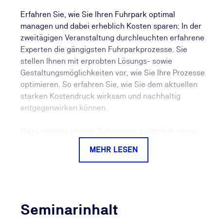
Erfahren Sie, wie Sie Ihren Fuhrpark optimal
managen und dabei erheblich Kosten sparen: In der
zweitägigen Veranstaltung durchleuchten erfahrene
Experten die gängigsten Fuhrparkprozesse. Sie
stellen Ihnen mit erprobten Lösungs- sowie
Gestaltungsmöglichkeiten vor, wie Sie Ihre Prozesse
optimieren. So erfahren Sie, wie Sie dem aktuellen
starken Kostendruck wirksam und nachhaltig
entgegenwirken können.
Dazu nehmen unsere Referenten zusätzlich gerne
Bezug auf Ihre Prozessabläufe in der Praxis: Neue
MEHR LESEN
Ideen und Umsetzungsvorschläge werden
behandelt. Ebenso wird die Frage diskutiert, wie die
künftigen Aufgaben eines Fuhrparkmitarbeiters oder
Fuhrparkleiters aktuell aussehen und in der Zukunft
aussehen werden. Das Seminar bietet auch dem
Seminarinhalt
Fuhrpark-Neuling eine sehr gute Chance, ein solides