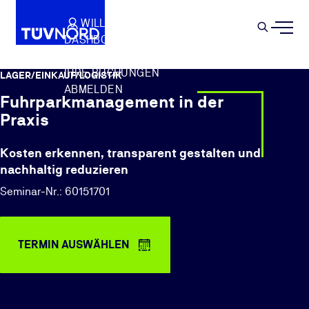
Springe zum Hauptinhalt
WILLKOMMEN
WARENKORB
SEMIN
DASHBOARD
Suche
IHR PROFIL
IHRE BUCHUNGEN
LAGER/EINKAUF/LOGISTIK
ABMELDEN
Fuhrparkmanagement in der
Praxis
Kosten erkennen, transparent gestalten und
nachhaltig reduzieren
Seminar-Nr.: 60151701
TERMIN AUSWÄHLEN