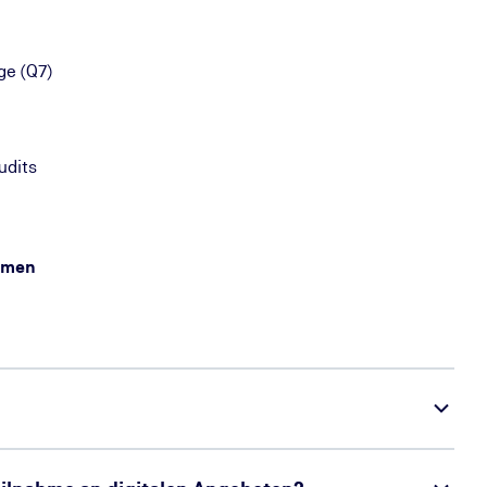
ge (Q7)
udits
hmen