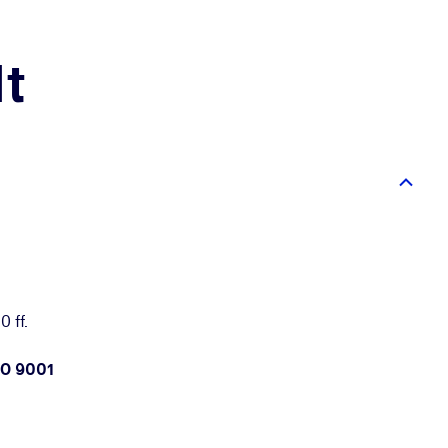
t
 ff.
SO 9001