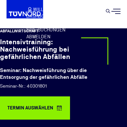
Springe zum Hauptinhalt
WILLKOMMEN
WARENKORB
SEMIN
DASHBOARD
Suche
IHR PROFIL
IHRE BUCHUNGEN
ABFALLWIRTSCHAFT
ABMELDEN
Intensivtraining:
Nachweisführung bei
gefährlichen Abfällen
Seminar: Nachweisführung über die
Entsorgung der gefährlichen Abfälle
Seminar-Nr.: 40301801
TERMIN AUSWÄHLEN