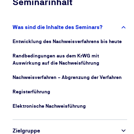
Seminarinhalt
Sie lernen, typische Fehler zu erkennen und zu
vermeiden – etwa fehlerhafte Zuordnungen oder
falsche Angaben –, die zu rechtlichen
Was sind die Inhalte des Seminars?
Konsequenzen führen können. Unabhängig von der
eingesetzten Software wird vermittelt, wie die
Entwicklung des Nachweisverfahrens bis heute
Nachweisverfahren sicher und nachvollziehbar
umgesetzt werden können. Auch für den Vertrieb ist
Randbedingungen aus dem KrWG mit
dieses Wissen relevant, etwa im Kundendialog zu
Auswirkung auf die Nachweisführung
Entsorgungsfragen.
Nachweisverfahren – Abgrenzung der Verfahren
Registerführung
Elektronische Nachweisführung
Zielgruppe