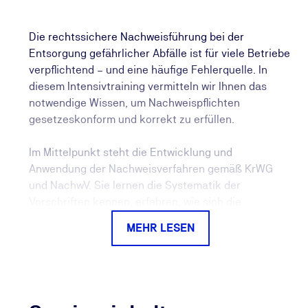
Die rechtssichere Nachweisführung bei der
Entsorgung gefährlicher Abfälle ist für viele Betriebe
verpflichtend – und eine häufige Fehlerquelle. In
diesem Intensivtraining vermitteln wir Ihnen das
notwendige Wissen, um Nachweispflichten
gesetzeskonform und korrekt zu erfüllen.
Im Mittelpunkt steht die Entwicklung und
Anwendung der Nachweisverfahren gemäß KrWG
und NachwV. Sie lernen die Systematik der
Vorschriften kennen, erfahren, wie sich die
Verfahren nach abfallwirtschaftlicher Rolle oder
MEHR LESEN
Jahresmenge unterscheiden und wie Sie die jeweils
passende Form wählen. Ein weiteres Thema ist die
korrekte Registerführung sowie die Elektronische
Nachweisführung (eANV) – z. B. bei Begleitschein,
Entsorgungsnachweis oder Übernahmeschein.