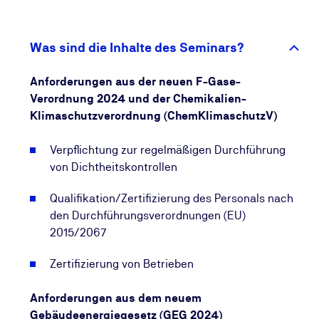
noch verschärft. Zukünftig werden hier konkrete
Anforderungen an das Personal und die Betriebe
gestellt. Die Verpflichtung zur Durchführung von
Was sind die Inhalte des Seminars?
regelmäßigen Dichtheitsprüfungen ist eine ebenfalls
neue gesetzliche Auflage.
Anforderungen aus der neuen F-Gase-
Verordnung 2024 und der Chemikalien-
Auch das Gebäudeenergiegesetz (GEG 2024) und
Klimaschutzverordnung (ChemKlimaschutzV)
die Betriebssicherheitsverordnung (BetrSichV)
formulieren konkrete Vorgaben an den Betrieb von
Verpflichtung zur regelmäßigen Durchführung
Kälte-, Klima- und Lüftungsanlagen. Hiernach sind
von Dichtheitskontrollen
wiederkehrende energetische Inspektionen an den
jeweiligen Anlagen vorgeschrieben und es besteht
Qualifikation/Zertifizierung des Personals nach
die Verpflichtung zur Abnahmeprüfung vor
den Durchführungsverordnungen (EU)
Inbetriebnahme. Der Ausstieg aus der Nutzung
2015/2067
chlorhaltiger Kältemittel und die entsprechenden
Zertifizierung von Betrieben
Fristen sind in der „Verordnung über Stoffe, die zum
Abbau der Ozonschicht führen“, verbindlich
Anforderungen aus dem neuem
geregelt.
Gebäudeenergiegesetz (GEG 2024)