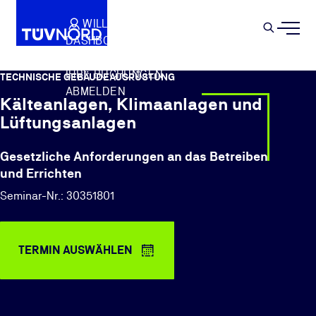
Springe zum Hauptinhalt
WILLKOMMEN
WARENKORB
SEMIN
DASHBOARD
Suche
IHR PROFIL
IHRE BUCHUNGEN
TECHNISCHE GEBÄUDEAUSRÜSTUNG
ABMELDEN
Kälteanlagen, Klimaanlagen und
Lüftungsanlagen
Gesetzliche Anforderungen an das Betreiben
und Errichten
Seminar-Nr.: 30351801
TERMIN AUSWÄHLEN