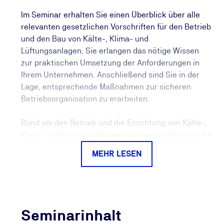
Im Seminar erhalten Sie einen Überblick über alle
relevanten gesetzlichen Vorschriften für den Betrieb
und den Bau von Kälte-, Klima- und
Lüftungsanlagen. Sie erlangen das nötige Wissen
zur praktischen Umsetzung der Anforderungen in
Ihrem Unternehmen. Anschließend sind Sie in der
Lage, entsprechende Maßnahmen zur sicheren
Betriebsorganisation zu erarbeiten.
Rund um den Betrieb und die Errichtung von Kälte-,
Klima- und Lüftungsanlagen existieren umfangreiche
gesetzliche Anforderungen und Vorgaben. Diese
MEHR LESEN
werden in der Weiterbildung für Kältetechnik
intensiv behandelt. Aktuell werden diese
Anforderungen durch die neue Chemikalien-
Klimaschutzverordnung (ChemKlimaschutzV) als
Umsetzung der neuen F-Gase-Verordnung 2024 (am
Seminarinhalt
11. März 2024 in Kraft getreten) in nationales Recht