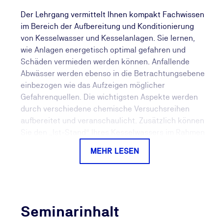
Der Lehrgang vermittelt Ihnen kompakt Fachwissen
im Bereich der Aufbereitung und Konditionierung
von Kesselwasser und Kesselanlagen. Sie lernen,
wie Anlagen energetisch optimal gefahren und
Schäden vermieden werden können. Anfallende
Abwässer werden ebenso in die Betrachtungsebene
einbezogen wie das Aufzeigen möglicher
Gefahrenquellen. Die wichtigsten Aspekte werden
durch verschiedene chemische Versuchsreihen
aufbereitet und veranschaulicht. Zusätzlich können
Sie den „Ist-Stand“ Ihres Kesselwassers im Rahmen
der Schulung auswerten: Bringen Sie Ihre
MEHR LESEN
Kesselwasserproben zur Weiterbildung mit.
Unsere erfahrenen Referenten vermitteln Ihnen die
aktuellen Kenntnisse Ihrer Branche. Für
Erfahrungsaustausch und Diskussionen mit anderen
Seminarinhalt
Seminarteilnehmenden bietet der Lehrgang