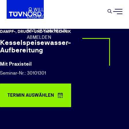
Springe zum Hauptinhalt
WILLKOMMEN
WARENKORB
SEMIN
DASHBOARD
Suche
IHR PROFIL
IHRE BUCHUNGEN
DAMPF-, DRUCK- UND TANKTECHNIK
ABMELDEN
Kesselspeisewasser-
Aufbereitung
Mit Praxisteil
Seminar-Nr.: 30101301
TERMIN AUSWÄHLEN