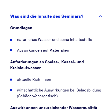
genügend Raum.
Dieses Seminar ist als Fortbildung für Kesselwärter
Was sind die Inhalte des Seminars?
zu empfehlen.
Grundlagen
natürliches Wasser und seine Inhaltsstoffe
Auswirkungen auf Materialien
Anforderungen an Speise-, Kessel- und
Kreislaufwässer
aktuelle Richtlinien
wirtschaftliche Auswirkungen bei Belagsbildung
(Schäden/energetisch)
Auswirkungen unzureichender Wasserqualität