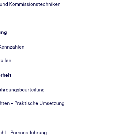
- und Kommissionstechniken
ung
 Kennzahlen
rollen
rheit
ährdungsbeurteilung
chten - Praktische Umsetzung
hl - Personalführung