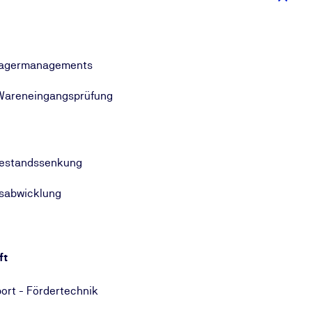
s Lagermanagements
 Wareneingangsprüfung
 Bestandssenkung
fsabwicklung
ft
port - Fördertechnik