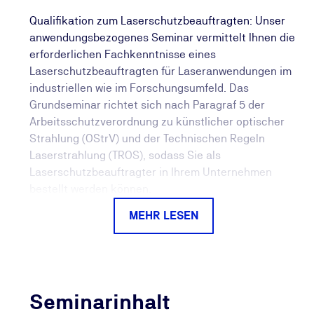
Qualifikation zum Laserschutzbeauftragten: Unser
anwendungsbezogenes Seminar vermittelt Ihnen die
erforderlichen Fachkenntnisse eines
Laserschutzbeauftragten für Laseranwendungen im
industriellen wie im Forschungsumfeld. Das
Grundseminar richtet sich nach Paragraf 5 der
Arbeitsschutzverordnung zu künstlicher optischer
Strahlung (OStrV) und der Technischen Regeln
Laserstrahlung (TROS), sodass Sie als
Laserschutzbeauftragter in Ihrem Unternehmen
bestellt werden können.
MEHR LESEN
Die Einsatzgebiete der Laserstrahlung sind sehr
breit gefächert: In der Forschung, in der industriellen
Fertigung oder zur Bearbeitung und Vermessung
verschiedener Werkstoffe kommen Laser zum
Einsatz. Unabhängig vom Einsatzgebiet ist nach § 5
Seminarinhalt
Absatz 2 der Arbeitsschutzverordnung zu