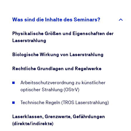
künstlicher optischen Strahlung jedes Unternehmen
beim Betrieb von Lasern der Klassen 3R, 3B oder 4
verpflichtet, einen Laserschutzbeauftragten zu
Was sind die Inhalte des Seminars?
bestellen. Die hierzu erforderlichen Fachkenntnisse
sind durch den Besuch eines entsprechenden
Physikalische Größen und Eigenschaften der
Lehrgangs nach den Technischen Regeln
Laserstrahlung
Laserstrahlung (TROS) nachzuweisen.
Biologische Wirkung von Laserstrahlung
Rechtliche Grundlagen und Regelwerke
Arbeitsschutzverordnung zu künstlicher
optischer Strahlung (OStrV)
Technische Regeln (TROS Laserstrahlung)
Laserklassen, Grenzwerte, Gefährdungen
(direkte/indirekte)