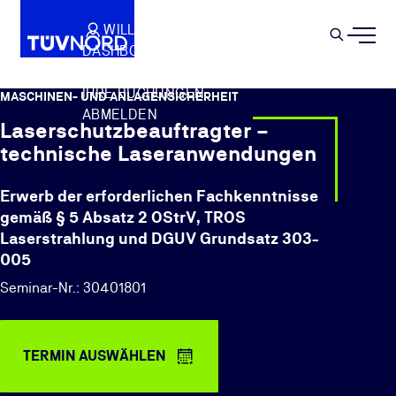
Springe zum Hauptinhalt
WILLKOMMEN
WARENKORB
SEMIN
DASHBOARD
Suche
IHR PROFIL
IHRE BUCHUNGEN
MASCHINEN- UND ANLAGENSICHERHEIT
ABMELDEN
Laserschutzbeauftragter –
technische Laseranwendungen
Erwerb der erforderlichen Fachkenntnisse
gemäß § 5 Absatz 2 OStrV, TROS
Laserstrahlung und DGUV Grundsatz 303-
005
Seminar-Nr.: 30401801
TERMIN AUSWÄHLEN