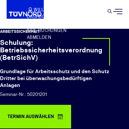
Springe zum Hauptinhalt
WILLKOMMEN
WARENKORB
SEMIN
DASHBOARD
Suche
IHR PROFIL
IHRE BUCHUNGEN
ARBEITSSICHERHEIT
ABMELDEN
Schulung:
Betriebssicherheitsverordnung
(BetrSichV)
Grundlage für Arbeitsschutz und den Schutz
Dritter bei überwachungsbedürftigen
Anlagen
Seminar-Nr.: 50201201
TERMIN AUSWÄHLEN