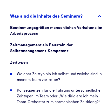
Im Zuge des Seminars setzen Sie sich mit Ihrem
eigenen Umgang mit Zeit, Entscheidungsfindung und
Was sind die Inhalte des Seminars?
Prioritätensetzung auseinander. Durch die
Selbstreflexion erkennen Sie, wie Ihr
Bestimmungsgrößen menschlichen Verhaltens im
Führungsverhalten auf andere (z. B. Mitarbeitende,
Arbeitsprozess
Vorgesetzte, Gremien) wirkt, und entwickeln
Alternativen für den Umgang mit Besprechungen,
Zeitmanagement als Baustein der
Terminsetzungen und die Delegation von Aufgaben.
Selbstmanagement-Kompetenz
Sie reflektieren aber auch das Zeitbedürfnis Ihrer
Zeittypen
Mitarbeitenden und sind in der Lage zu erkennen,
welche Zeittypen vorherrschend sind. Mit diesem
Welcher Zeittyp bin ich selbst und welche sind in
Wissen können Sie Ihre Führungsaufgaben
meinem Team vertreten?
effektiver und effizienter wahrnehmen. Somit gelingt
es Ihnen, Zeitmanagement, Prozesse, Organisation
Konsequenzen für die Führung unterschiedlicher
und Kommunikation in der Zusammenarbeit zu
Zeittypen im Team oder „Wie dirigiere ich mein
optimieren.
Team-Orchester zum harmonischen Zeitklang?“