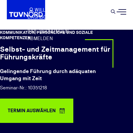
Springe zum Hauptinhalt
WILLKOMMEN
WARENKORB
SEMIN
DASHBOARD
Suche
IHR PROFIL
IHRE BUCHUNGEN
KOMMUNIKATION, PERSÖNLICHE UND SOZIALE
KOMPETENZEN
ABMELDEN
Selbst- und Zeitmanagement für
Führungskräfte
Gelingende Führung durch adäquaten
Umgang mit Zeit
Seminar-Nr.: 10351218
TERMIN AUSWÄHLEN