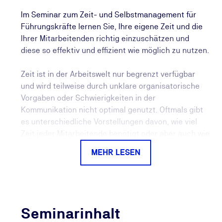
Im Seminar zum Zeit- und Selbstmanagement für
Führungskräfte lernen Sie, Ihre eigene Zeit und die
Ihrer Mitarbeitenden richtig einzuschätzen und
diese so effektiv und effizient wie möglich zu nutzen.
Zeit ist in der Arbeitswelt nur begrenzt verfügbar
und wird teilweise durch unklare organisatorische
Vorgaben oder Schwierigkeiten in der
Kommunikation nicht optimal genutzt. Oftmals gibt
es unterschiedliche Vorstellungen davon, wie viel
Zeit jeder Mitarbeitende benötigt oder aber auch wie
viel Zeit für die Umsetzung einer Aufgabe
MEHR LESEN
angemessen ist. Genau hier setzt das Seminar zum
Zeit- und Selbstmanagement für Führungskräfte an.
Sie werden sich dadurch bewusst, wie Sie selbst und
Ihre Mitarbeitenden mit Zeit umgehen, welche
Prioritäten sich daraus ableiten lassen und welche
Seminarinhalt
Auswirkung dies auf Ihre Mitarbeitenden hat.