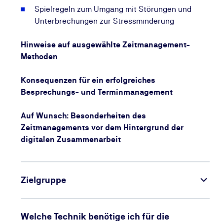
Spielregeln zum Umgang mit Störungen und
Unterbrechungen zur Stressminderung
Unsere Seminare sind auf kleine Gruppen ausgelegt
(in der Regel bis zu 8 Teilnehmende), um intensives
Hinweise auf ausgewählte Zeitmanagement-
und persönliches Lernen zu ermöglichen. In
Methoden
begründeten Fällen kann die Teilnehmerzahl
abweichen.
Konsequenzen für ein erfolgreiches
Besprechungs- und Terminmanagement
Zusätzlich
zu Ihrem gebuchten Seminar erhalten
Sie Zugriff auf das
KI-Feedbacktraining für Fach-
Auf Wunsch: Besonderheiten des
und Führungskräfte
aus unserer KI-Soft-Skill-
Zeitmanagements vor dem Hintergrund der
Bibliothek – Durchführung 100 % online und
digitalen Zusammenarbeit
mehrfach wiederholbar.
Zielgruppe
Welche Technik benötige ich für die