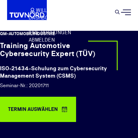
Springe zum Hauptinhalt
WILLKOMMEN
WARENKORB
SEMIN
DASHBOARD
Suche
IHR PROFIL
IHRE BUCHUNGEN
QM-AUTOMOBILINDUSTRIE
ABMELDEN
Training Automotive
Cybersecurity Expert (TÜV)
ISO-21434-Schulung zum Cybersecurity
Management System (CSMS)
Seminar-Nr.: 20201711
TERMIN AUSWÄHLEN