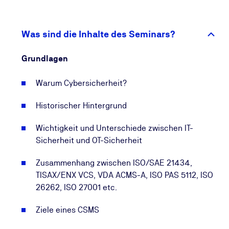
Unterschiede zwischen IT- und OT-Security und
zeigen Zusammenhänge mit weiteren Regelwerken
wie TISAX, ISO 27001 oder dem VDA-Rotband auf.
Was sind die Inhalte des Seminars?
Warum ist Automotive Cybersecurity wichtig?
Grundlagen
Moderne Fahrzeuge sind immer stärker vernetzt –
und damit anfälliger für Cyberangriffe. Um
Warum Cybersicherheit?
Manipulationen am internen Fahrzeugnetzwerk zu
verhindern, hat die Wirtschaftskommission für
Historischer Hintergrund
Europa der Vereinten Nationen (UNECE)
Wichtigkeit und Unterschiede zwischen IT-
verbindliche Cybersicherheits-Regelungen
Sicherheit und OT-Sicherheit
eingeführt. Sie verlangen eine ganzheitliche
sicherheitstechnische Betrachtung über alle
Zusammenhang zwischen ISO/SAE 21434,
Cybersicherheitsaspekte hinweg – für Produkte,
TISAX/ENX VCS, VDA ACMS-A, ISO PAS 5112, ISO
Prozesse und IT-Systeme, die die Cybersecurity über
26262, ISO 27001 etc.
die gesamte Nutzungsdauer eines Fahrzeugs
garantieren.
Ziele eines CSMS
Zusätzlich wurde für die Cyber-Security im