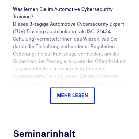
Was lernen Sie im Automotive Cybersecurity
Training?
Dieses 3-tägige Automotive Cybersecurity Expert
(TÜV) Training (auch bekannt als ISO-21434-
Schulung) vermittelt Ihnen das Wissen, wie Sie
durch die Einhaltung vorhandener Regularien
Cyberangriffe auf Fahrzeuge vermeiden, um die
Sicherheit der Passagiere sowie der Öffentlichkeit
zu gewährleisten. In unserem Automotive
Cybersecurity Training bauen Sie ein fundiertes
Verständnis für die UNECE-Regulierung auf, die als
Grundlage zur Umsetzung eines Cybersecurity
MEHR LESEN
Management Systems (CSMS) dienen. Anhand
praktischer Beispiele zeigen wir Ihnen während der
Weiterbildung, wie Sie die Anforderungen der ISO
21434 umsetzen können. Gemeinsam erarbeiten wir
zielführende Methoden und Werkzeuge für ein CSMS
Seminarinhalt
gemäß ISO 21434. Zusätzlich erläutern wir Ihnen die