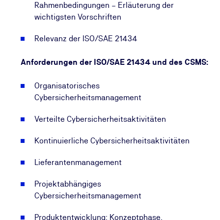
Rahmenbedingungen, der UNECE-Regulierung sowie
Rahmenbedingungen – Erläuterung der
der eingeführten Regelwerke (ISO 21434) in Bezug
wichtigsten Vorschriften
auf Ihre aktuelle Technik nach.
Relevanz der ISO/SAE 21434
Anforderungen der ISO/SAE 21434 und des CSMS:
Organisatorisches
Cybersicherheitsmanagement
Verteilte Cybersicherheitsaktivitäten
Kontinuierliche Cybersicherheitsaktivitäten
Lieferantenmanagement
Projektabhängiges
Cybersicherheitsmanagement
Produktentwicklung: Konzeptphase,