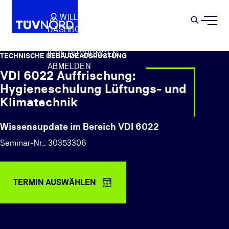
Springe zum Hauptinhalt
WILLKOMMEN
WARENKORB
SEMIN
DASHBOARD
Suche
IHR PROFIL
IHRE BUCHUNGEN
TECHNISCHE GEBÄUDEAUSRÜSTUNG
ABMELDEN
VDI 6022 Auffrischung:
Hygieneschulung Lüftungs- und
Klimatechnik
Wissensupdate im Bereich VDI 6022
Seminar-Nr.: 30353306
TERMIN AUSWÄHLEN