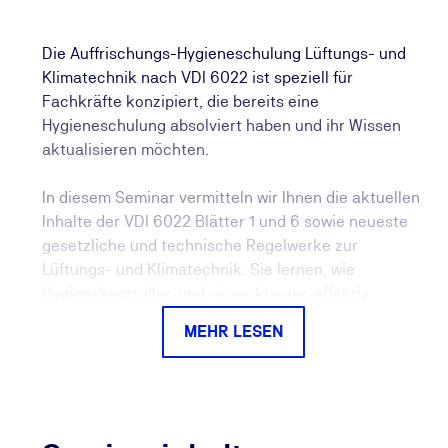
Die Auffrischungs-Hygieneschulung Lüftungs- und
Klimatechnik nach VDI 6022 ist speziell für
Fachkräfte konzipiert, die bereits eine
Hygieneschulung absolviert haben und ihr Wissen
aktualisieren möchten.
In diesem Seminar vermitteln wir Ihnen die aktuellen
Inhalte der VDI 6022 Blätter 1 und 6 sowie neueste
gesetzliche und technische Regelwerke zur
Lüftungs- und Klimatechnik. Sie lernen, wie
Hygienekontrollen und -inspektionen effektiv
durchgeführt werden und welche Desinfektions- und
MEHR LESEN
Reinigungsverfahren sich in der Praxis bewährt
haben. Darüber hinaus erfahren Sie alles zu den
Anforderungen des Arbeitsschutzes für Tätigkeiten
an Lüftungs- und Klimaanlagen.