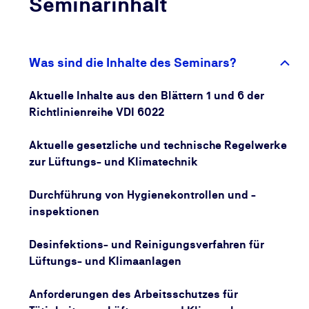
Seminarinhalt
Mit diesem Seminar stellen Sie sicher, dass Ihr
Wissen immer auf dem neuesten Stand bleibt und
Sie den Anforderungen nach VDI 6022 gerecht
werden.
Was sind die Inhalte des Seminars?
Aktuelle Inhalte aus den Blättern 1 und 6 der
Richtlinienreihe VDI 6022
Aktuelle gesetzliche und technische Regelwerke
zur Lüftungs- und Klimatechnik
Durchführung von Hygienekontrollen und -
inspektionen
Desinfektions- und Reinigungsverfahren für
Lüftungs- und Klimaanlagen
Anforderungen des Arbeitsschutzes für