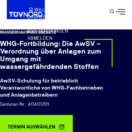
Springe zum Hauptinhalt
WILLKOMMEN
WARENKORB
SEMIN
DASHBOARD
Suche
IHR PROFIL
IHRE BUCHUNGEN
WASSERHAUSHALTSGESETZ
ABMELDEN
WHG-Fortbildung: Die AwSV –
Verordnung über Anlagen zum
Umgang mit
wassergefährdenden Stoffen
AwSV-Schulung für betrieblich
Verantwortliche von WHG-Fachbetrieben
und Anlagenbetreibern
Seminar-Nr.: 40401701
TERMIN AUSWÄHLEN