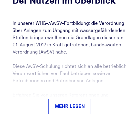
Der Nutzen im Überblick
In unserer WHG-/AwSV-Fortbildung: die Verordnung
über Anlagen zum Umgang mit wassergefährdenden
Stoffen bringen wir Ihnen die Grundlagen dieser am
01. August 2017 in Kraft getretenen, bundesweiten
Verordnung (AwSV) nahe.
Diese AwSV-Schulung richtet sich an alle betrieblich
Verantwortlichen von Fachbetrieben sowie an
Betreiberinnen und Betreiber von Anlagen.
Erfahren Sie von unseren Referentinnen und
Referenten, welche wasserrechtlichen Grundlagen
MEHR LESEN
erfüllt werden müssen, lernen Sie die
Betreiberpflichten sowie die technischen
Anforderungen an Anlagen kennen.