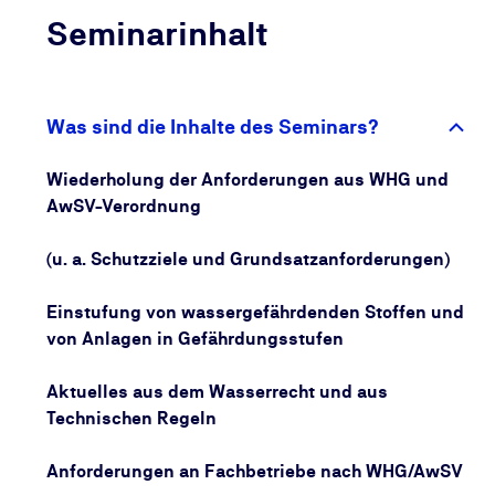
Gemäß der Verordnung über Anlagen zum Umgang
Seminarinhalt
mit wassergefährdenden Stoffen hat der
Fachbetrieb nach WHG/AwSV sicherzustellen, dass
die betrieblich verantwortliche Person mindestens
alle zwei Jahre an einer AwSV-Fortbildung teilnimmt.
Was sind die Inhalte des Seminars?
Mit der Teilnahme an dieser Schulung kommt die
betrieblich verantwortliche Person dieser Pflicht
Wiederholung der Anforderungen aus WHG und
nach.
AwSV-Verordnung
(u. a. Schutzziele und Grundsatzanforderungen)
Einstufung von wassergefährdenden Stoffen und
von Anlagen in Gefährdungsstufen
Aktuelles aus dem Wasserrecht und aus
Technischen Regeln
Anforderungen an Fachbetriebe nach WHG/AwSV