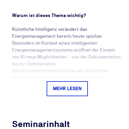
Warum ist dieses Thema wichtig?
Künstliche Intelligenz verändert das
Energiemanagement bereits heute spürbar.
Besonders im Kontext eines intelligenten
Energiemanagementsystems eröffnet der Einsatz
von KI neue Möglichkeiten – von der Dokumentation
bis zur Datenanalyse.
Gleichzeitig entstehen Risiken wie fehlerhafte
Normaussagen oder nicht nachvollziehbare
Ergebnisse. Da KI-gestützte Prozesse
MEHR LESEN
im Unternehmen zunehmend auch regulatorische
Anforderungen berühren, werden Datenschutz
(DSGVO) sowie die Vorgaben des
EU AI Act als verbindliche Leitplanken verstanden,
die einen sicheren und verantwortungsvollen
Seminarinhalt
KI‑Einsatz sicherstellen.