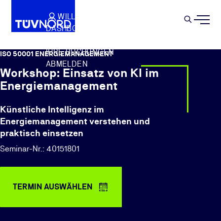
Springe zum Hauptinhalt
WILLKOMMEN
WARENKORB
SEMIN
DASHBOARD
Suche
IHR PROFIL
IHRE BUCHUNGEN
ISO 50001 ENERGIEMANAGEMENT
ABMELDEN
Workshop: Einsatz von KI im
Energiemanagement
Künstliche Intelligenz im
Energiemanagement verstehen und
praktisch einsetzen
Seminar-Nr.: 40151801
TERMIN AUSWÄHLEN