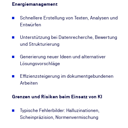
Energiemanagement
Managementsysteme.
Schnellere Erstellung von Texten, Analysen und
Was Sie konkret lernen und nachhaltig anwenden
Entwürfen
können
Unterstützung bei Datenrecherche, Bewertung
In dieser Weiterbildung zum Einsatz von KI im
und Strukturierung
Energiemanagement entwickeln Sie einen
strukturierten KI‑Workflow
Generierung neuer Ideen und alternativer
für typische Aufgaben nach ISO 50001. Sie lernen,
Lösungsvorschläge
wie Sie Daten und Metadaten korrekt einsetzen,
Ergebnisse prüfen
Effizienzsteigerung im dokumentgebundenen
und Risiken systematisch minimieren. Mit
Arbeiten
praxiserprobten Prompt‑Standards, Qualitätschecks
und Templates stellen Sie sicher, dass Ihre
Grenzen und Risiken beim Einsatz von KI
Ergebnisse im Bereich KI‑gestütztes
Energiemanagement reproduzierbar,
Typische Fehlerbilder: Halluzinationen,
nachvollziehbar und auditfest bleiben.
Scheinpräzision, Normenvermischung