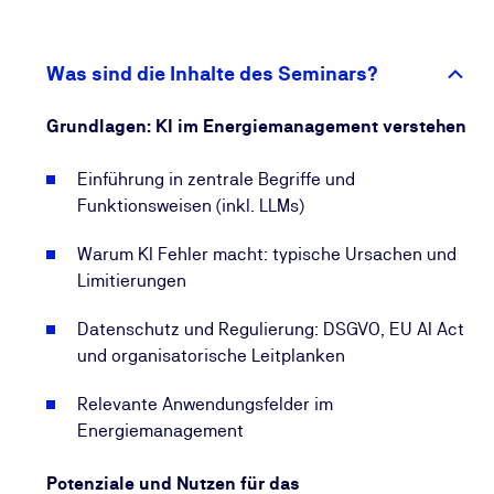
Für Sie als Verantwortliche oder Verantwortlicher im
Energiemanagement ist es daher entscheidend, KI
gezielt, kontrolliert
Was sind die Inhalte des Seminars?
und regelkonform einzusetzen.
Grundlagen: KI im Energiemanagement verstehen
Ihr Nutzen dieser Weiterbildung zu KI im
Energiemanagement
Einführung in zentrale Begriffe und
Funktionsweisen (inkl. LLMs)
Dieser Workshop vermittelt Ihnen praxisnah, wie Sie
KI im Energiemanagementsystem sicher und
Warum KI Fehler macht: typische Ursachen und
auditfest einsetzen.
Limitierungen
Sie steigern Ihre Effizienz, verbessern die Qualität
Datenschutz und Regulierung: DSGVO, EU AI Act
Ihrer Ergebnisse und behalten gleichzeitig die volle
und organisatorische Leitplanken
Kontrolle
über Prozesse und Nachweise. Durch den
Relevante Anwendungsfelder im
Workshop- und Best-Practice-Ansatz erhalten Sie
Energiemanagement
direkt umsetzbares Wissen,
das Sie unmittelbar in Ihrem Unternehmen einsetzen
Potenziale und Nutzen für das
können – auch übertragbar auf andere